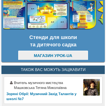
Стенди для школи
та дитячого садка
МАГАЗИН УРОК-UA
ТАКОЖ ВАС МОЖУТЬ ЗАЦІКАВИТИ
Вчитель музичного мистецтва
Машковська Тетяна Миколаївна
Зоряні Обрії: Музичний Захід Талантів у
школі №7