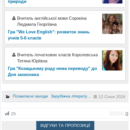
природи
Вчитель англійської мови Сорокіна
Людмила Георгіївна
Гра "We Love English": розвиток знань
учнів 5-6 класів
Вчитель початкових класів Королевська
Тетяна Юріївна
Гра "Козацькому роду нема переводу" до
Дня захисника
Позакласні заходи
Зарубіжна література
5 клас
12 Січня 2024
(
)
29
ВІДГУКИ ТА ПРОПОЗИЦІЇ