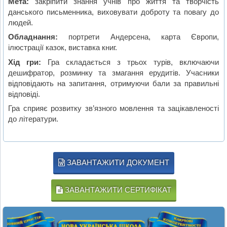
Мета:
закріпити знання учнів про життя та творчість
данського письменника, виховувати доброту та повагу до
людей.
Обладнання:
портрети Андерсена, карта Європи,
ілюстрації казок, виставка книг.
Хід гри:
Гра складається з трьох турів, включаючи
дешифратор, розминку та змагання ерудитів. Учасники
відповідають на запитання, отримуючи бали за правильні
відповіді.
Гра сприяє розвитку зв’язного мовлення та зацікавленості
до літератури.
ЗАВАНТАЖИТИ ДОКУМЕНТ
ЗАВАНТАЖИТИ СЕРТИФІКАТ