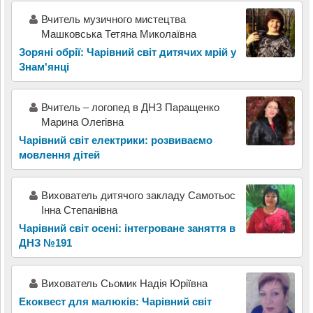
Вчитель музичного мистецтва
Машковська Тетяна Миколаївна
Зоряні обрії: Чарівний світ дитячих мрій у
Знам'янці
Вчитель – логопед в ДНЗ Паращенко
Марина Олегівна
Чарівний світ електрики: розвиваємо
мовлення дітей
Вихователь дитячого закладу Cамотьос
Інна Степанівна
Чарівний світ осені: інтегроване заняття в
ДНЗ №191
Вихователь Сьомик Надія Юріївна
Екоквест для малюків: Чарівний світ