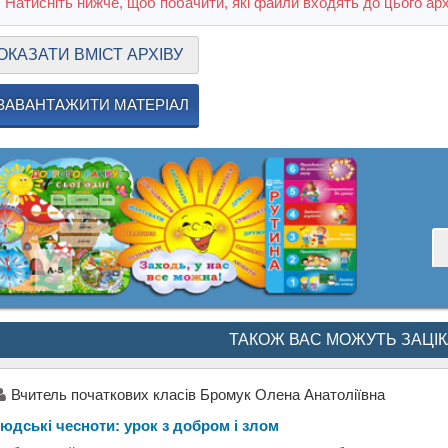
Натисніть нижче, щоб побачити, які файли входять до цього арх
ОКАЗАТИ ВМІСТ АРХІВУ
ЗАВАНТАЖИТИ МАТЕРІАЛ
ТАКОЖ ВАС МОЖУТЬ ЗАЦІ
Вчитель початкових класів Бромук Олена Анатоліївна
юдські чесноти: урок з добром і злом