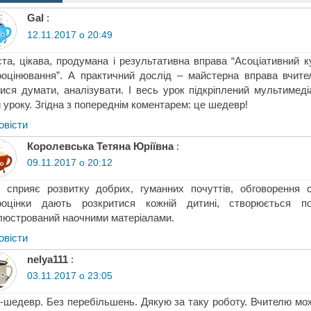
Gal
:
12.11.2017 о 20:49
та, цікава, продумана і результативна вправа “Асоціативний 
оцінювання”. А практичний дослід – майстерна вправа вчител
ися думати, аналізувати. І весь урок підкріплений мультимед
 уроку. Згідна з попереднім коментарем: це шедевр!
овіcти
Королевська Тетяна Юріївна
:
09.11.2017 о 20:12
 сприяє розвитку добрих, гуманних почуттів, обговорення 
ооцінки дають розкритися кожній дитині, створюється по
люстрований наочними матеріалами.
овіcти
nelya111
:
03.11.2017 о 23:05
-шедевр. Без перебільшень. Дякую за таку роботу. Вчителю мож