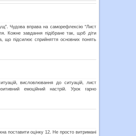
кущ”. Чудова вправа на саморефлексію “Лист
я. Кожне завдання підібране так, щоб діти
іа, що підсилює сприйняття основних понять
ситуацій, висловлювання до ситуацій, лист
зитивний емоційний настрій. Урок гарно
на поставити оцінку 12. Не просто витримані