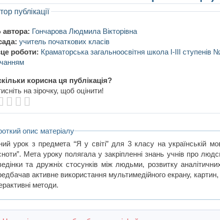
тор публікації
 автора:
Гончарова Людмила Вікторівна
сада:
учитель початкових класів
це роботи:
Краматорська загальноосвітня школа І-ІІІ ступенів 
вчанням
кільки корисна ця публікація?
исніть на зірочку, щоб оцінити!
роткий опис матеріалу
ний урок з предмета “Я у світі” для 3 класу на українській мо
сноти”. Мета уроку полягала у закріпленні знань учнів про людс
ведінки та дружніх стосунків між людьми, розвитку аналітичних
редбачав активне використання мультимедійного екрану, картин, к
ерактивні методи.