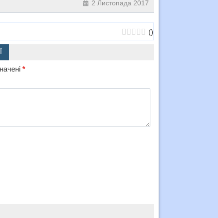
2 Листопада 2017
(
)
Ї
значені
*