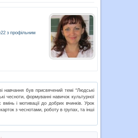
№22 з профільним
ві навчання був присвячений темі “Людські
ькі чесноти, формуванні навичок культурної
 вмінь і мотивації до добрих вчинків. Урок
арток з чеснотами, роботу в групах, та інші