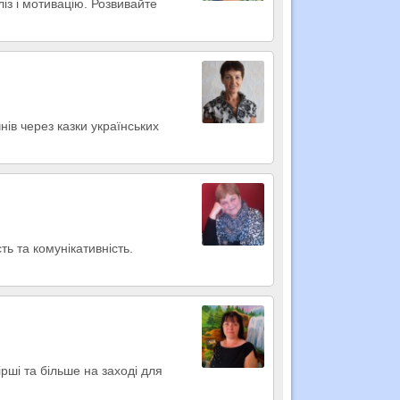
з і мотивацію. Розвивайте
нів через казки українських
сть та комунікативність.
рші та більше на заході для