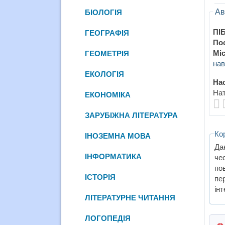
Ав
БІОЛОГІЯ
ПІБ
ГЕОГРАФІЯ
По
Міс
ГЕОМЕТРІЯ
на
ЕКОЛОГІЯ
Нас
Нат
ЕКОНОМІКА
ЗАРУБІЖНА ЛІТЕРАТУРА
Ко
ІНОЗЕМНА МОВА
Да
ІНФОРМАТИКА
че
по
ІСТОРІЯ
пе
інт
ЛІТЕРАТУРНЕ ЧИТАННЯ
ЛОГОПЕДІЯ