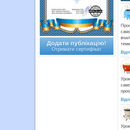
Прос
само
вчил
Додати публікацію!
теми
Отримати сертифікат
Відп
Урок
сам
проі
Відп
Урок