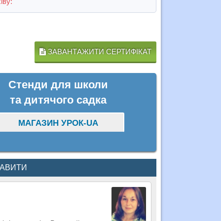
іву:
ЗАВАНТАЖИТИ СЕРТИФІКАТ
Стенди для школи
та дитячого садка
МАГАЗИН УРОК-UA
КАВИТИ