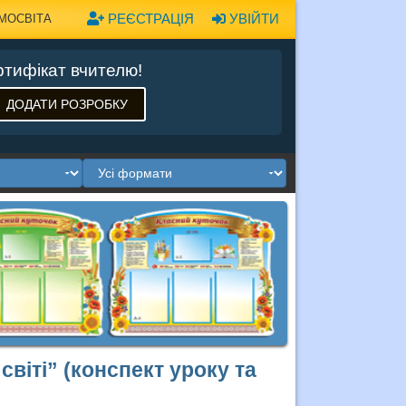
РЕЄСТРАЦІЯ
УВІЙТИ
МОСВІТА
тифікат вчителю!
ДОДАТИ РОЗРОБКУ
світі” (конспект уроку та