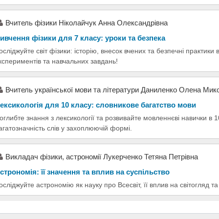
Вчитель фізики Ніколайчук Анна Олександрівна
ивчення фізики для 7 класу: уроки та безпека
осліджуйте світ фізики: історію, внесок вчених та безпечні практики 
кспериментів та навчальних завдань!
Вчитель української мови та літератури Даниленко Олена Мик
ексикологія для 10 класу: словникове багатство мови
оглибте знання з лексикології та розвивайте мовленнєві навички в 1
агатозначність слів у захоплюючій формі.
Викладач фізики, астрономії Лукерченко Тетяна Петрівна
строномія: її значення та вплив на суспільство
осліджуйте астрономію як науку про Всесвіт, її вплив на світогляд та 