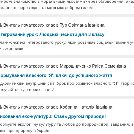
либоке знайомство з моральними якостями через обговорення, аналі
уманність через вірші та межі між добром і злом.
Вчитель початкових класів Тур Світлана Іванівна
нтегрований урок: Людські чесноти для 3 класу
лан-конспект інтегрованого уроку, який розвиває соціальні вміння уч
исьменників.
Вчитель початкових класів Мирошниченко Раїса Семенівна
ормування власного 'Я': ключ до успішного життя
ідкрийте свій внутрішній світ! Урок про розвиток власного "Я", творчі
олучайтеся до нових знань!
Вчитель початкових класів Кобрина Наталія Іванівна
иховання еко-культури: Стань другом природи!
ормуйте екологічну культуру та любов до природи: ігри, завдання, ві
чнів про природу в Україні.