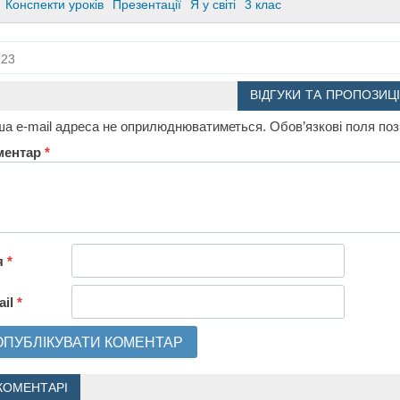
Конспекти уроків
Презентації
Я у світі
3 клас
23
ВІДГУКИ ТА ПРОПОЗИЦІ
а e-mail адреса не оприлюднюватиметься.
Обов’язкові поля по
ментар
*
я
*
ail
*
КОМЕНТАРІ