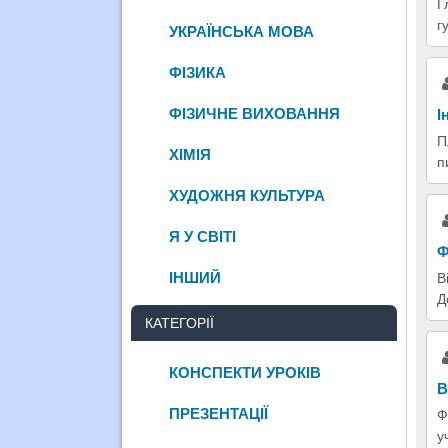
Г
г
УКРАЇНСЬКА МОВА
ФІЗИКА
ФІЗИЧНЕ ВИХОВАННЯ
І
П
ХІМІЯ
п
ХУДОЖНЯ КУЛЬТУРА
Я У СВІТІ
Ф
ІНШИЙ
В
Д
КАТЕГОРІЇ
КОНСПЕКТИ УРОКІВ
В
ПРЕЗЕНТАЦІЇ
Ф
у