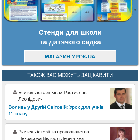
Стенди для школи
та дитячого садка
МАГАЗИН УРОК-UA
ТАКОЖ ВАС МОЖУТЬ ЗАЦІКАВИТИ
Вчитель історії Кінах Ростислав
Леонідович
Волинь у Другій Світовій: Урок для учнів
11 класу
Вчитель історії та правознавства
Некрасова Вікторія Леонідівна