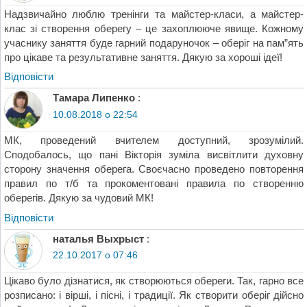
Надзвичайно люблю тренінги та майстер-класи, а майстер-
клас зі створення оберегу – це захоплююче явище. Кожному
учаснику заняття буде гарний подаруночок – оберіг на пам”ять
про цікаве та результативне заняття. Дякую за хороші ідеї!
Відповіcти
Тамара Липенко
:
10.08.2018 о 22:54
МК, проведений вчителем доступний, зрозумілий.
Сподобалось, що пані Вікторія зуміла висвітлити духовну
сторону значення оберега. Своєчасно проведено повторення
правил по т/б та прокоментовані правила по створенню
оберегів. Дякую за чудовий МК!
Відповіcти
наталья Выхрыст
:
22.10.2017 о 07:46
Цікаво було дізнатися, як створюються обереги. Так, гарно все
розписано: і вірші, і пісні, і традиції. Як створити оберіг дійсно