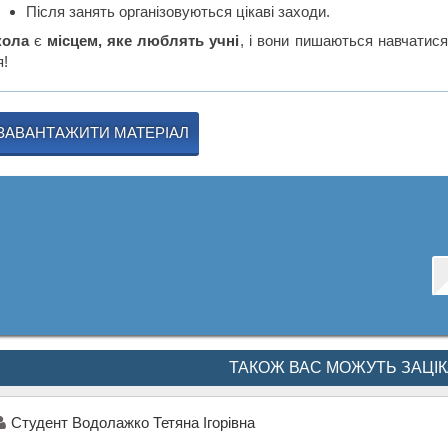
Після занять організовуються цікаві заходи.
ола
є
місцем, яке люблять учні
, і вони пишаються навчатися
я!
ЗАВАНТАЖИТИ МАТЕРІАЛ
ТАКОЖ ВАС МОЖУТЬ ЗАЦІ
Студент Водолажко Тетяна Ігорівна