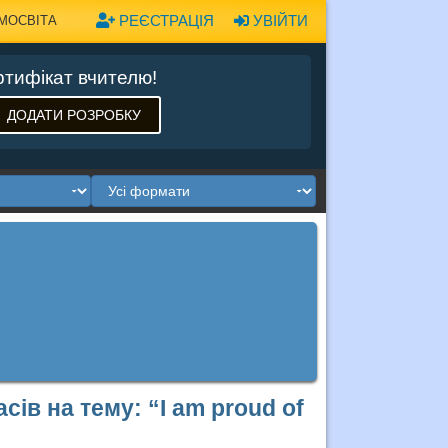
РЕЄСТРАЦІЯ
УВІЙТИ
МОСВІТА
тифікат вчителю!
ДОДАТИ РОЗРОБКУ
сів на тему: “I am proud of