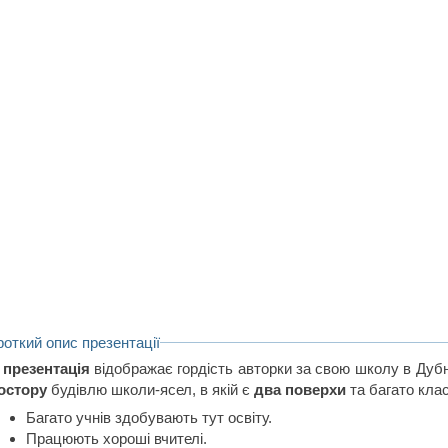
роткий опис презентації
 презентація
відображає гордість авторки за свою школу в Дубн
остору
будівлю школи-ясел, в якій є
два поверхи
та багато клас
Багато учнів здобувають тут освіту.
Працюють хороші вчителі.