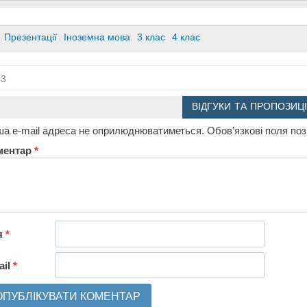
Презентації
Іноземна мова
3 клас
4 клас
3
ВІДГУКИ ТА ПРОПОЗИЦІ
а e-mail адреса не оприлюднюватиметься.
Обов’язкові поля по
ментар
*
я
*
ail
*