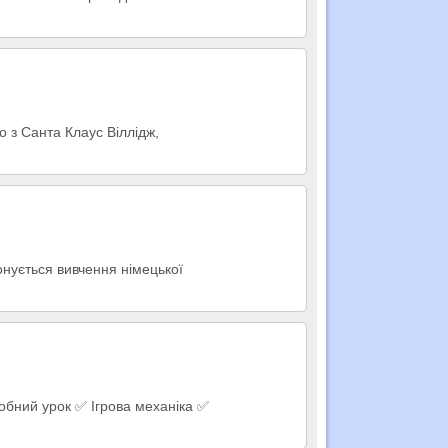
 з Санта Клаус Віллідж,
онується вивчення німецької
робний урок ✅ Ігрова механіка ✅