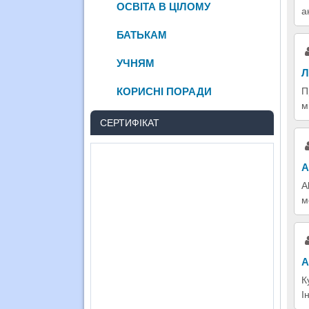
ОСВІТА В ЦІЛОМУ
а
БАТЬКАМ
УЧНЯМ
Л
КОРИСНІ ПОРАДИ
П
м
СЕРТИФІКАТ
A
A
м
А
К
І