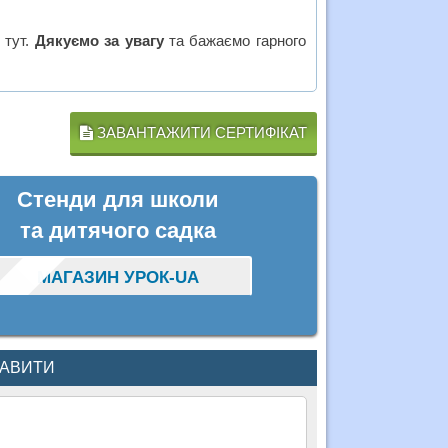
 тут.
Дякуємо за увагу
та бажаємо гарного
ЗАВАНТАЖИТИ СЕРТИФІКАТ
Стенди для школи
та дитячого садка
МАГАЗИН УРОК-UA
КАВИТИ