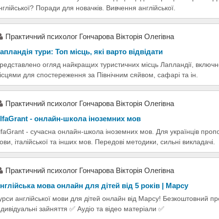
нглійської? Поради для новачків. Вивчення англійської.
Практичний психолог Гончарова Вікторія Олегівна
апландія тури: Топ місць, які варто відвідати
редставлено огляд найкращих туристичних місць Лапландії, включно
ісцями для спостереження за Північним сяйвом, сафарі та ін.
Практичний психолог Гончарова Вікторія Олегівна
lfaGrant - онлайн-школа іноземних мов
lfaGrant - сучасна онлайн-школа іноземних мов. Для українців проп
ови, італійської та інших мов. Передові методики, сильні викладачі.
Практичний психолог Гончарова Вікторія Олегівна
нглійська мова онлайн для дітей від 5 років | Mapcy
урси англійської мови для дітей онлайн від Mapcy! Безкоштовний п
ндивідуальні зайняття ✅ Аудіо та відео матеріали ✅