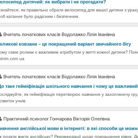
елосипед дитячий: як вибрати і не прогадати?
ізнайтеся, як правильно обрати велосипед для вашої дитини з ураху
об катання було радісним і безпечним.
Вчитель початкових класів Водолажко Лілія Іванівна
оликові ковзани – це покращений варіант звичайного бігу
ому саме ролики є важливим атрибутом у житті кожної дитини? Поясн
xtrim.com.ua
Вчитель початкових класів Водолажко Лілія Іванівна
о таке гейміфікація шкільного навчання і чому це важливий
осліджуйте, як гейміфікація перетворює навчання у захоплюючу гру
озвиток учнів.
Практичний психолог Гончарова Вікторія Олегівна
ивчення англійської мови в інтернеті: в які способи це мож
к почати вчити англійську? Рекомендації щодо покращення рівня. Д