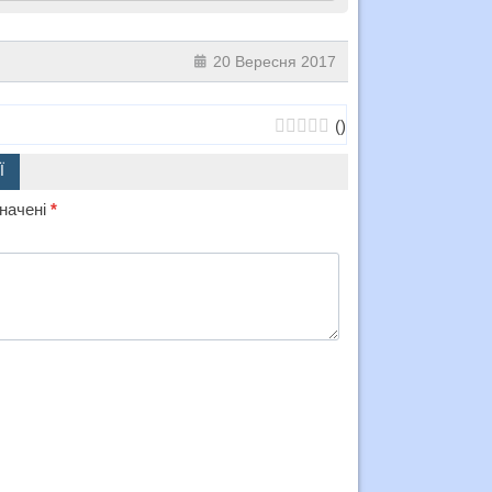
20 Вересня 2017
(
)
Ї
значені
*