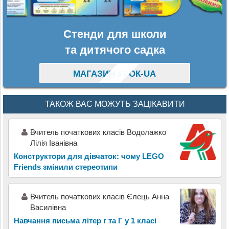
Стенди для школи
та дитячого садка
МАГАЗИН УРОК-UA
ТАКОЖ ВАС МОЖУТЬ ЗАЦІКАВИТИ
Вчитель початкових класів Водолажко
Лілія Іванівна
Конструктори для дівчаток: чому LEGO
Friends змінили стереотипи
Вчитель початкових класів Єлець Анна
Василівна
Навчання письма літер г та Г у 1 класі