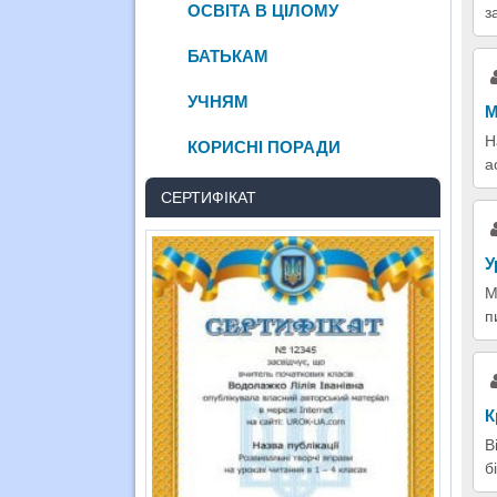
ОСВІТА В ЦІЛОМУ
з
БАТЬКАМ
УЧНЯМ
М
Н
КОРИСНІ ПОРАДИ
а
СЕРТИФІКАТ
У
М
п
К
В
б