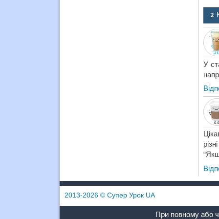
2 
У ст
напр
Відп
Ціка
різн
“Якщ
Відп
2013-2026
© Супер Урок UA
При повному або ч