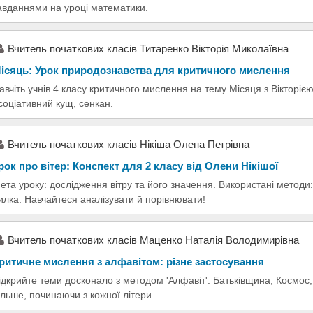
авданнями на уроці математики.
Вчитель початкових класів Титаренко Вікторія Миколаївна
ісяць: Урок природознавства для критичного мислення
авчіть учнів 4 класу критичного мислення на тему Місяця з Вікторіє
соціативний кущ, сенкан.
Вчитель початкових класів Нікіша Олена Петрівна
рок про вітер: Конспект для 2 класу від Олени Нікішої
ета уроку: дослідження вітру та його значення. Використані методи
илка. Навчайтеся аналізувати й порівнювати!
Вчитель початкових класів Маценко Наталія Володимирівна
ритичне мислення з алфавітом: різне застосування
ідкрийте теми досконало з методом 'Алфавіт': Батьківщина, Космос,
ільше, починаючи з кожної літери.