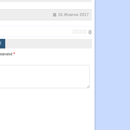
16 Жовтня 2017
(
)
Ї
значені
*