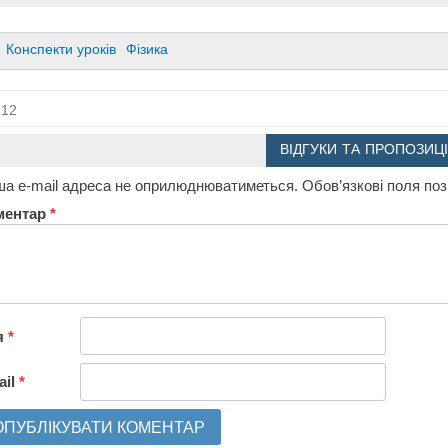
Конспекти уроків
Фізика
12
ВІДГУКИ ТА ПРОПОЗИЦІ
а e-mail адреса не оприлюднюватиметься.
Обов’язкові поля по
ментар
*
я
*
ail
*