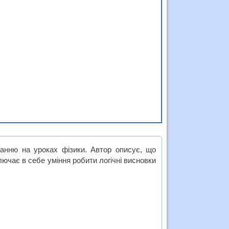
анню на уроках фізики. Автор описує, що
лючає в себе уміння робити логічні висновки