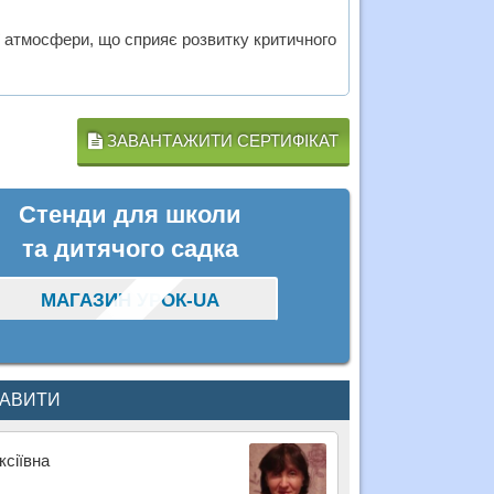
 атмосфери, що сприяє розвитку критичного
ЗАВАНТАЖИТИ СЕРТИФІКАТ
Стенди для школи
та дитячого садка
МАГАЗИН УРОК-UA
КАВИТИ
ксіївна