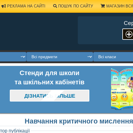
РЕКЛАМА НА САЙТІ
ПОШУК ПО САЙТУ
МАГАЗИН ВСІ
Сер
Стенди для школи
та шкільних кабінетів
ДІЗНАТИСЬ БІЛЬШЕ
Навчання критичного мислення
тор публікації