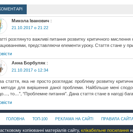
КОМЕНТАРІ
Микола Іванович
:
21.10.2017 о 21:22
атті розглянуто важливі питання розвитку критичного мислення 
ацюваннями, представляючи елементи уроку. Стаття стане у приг
овіcти
Анна Борбуляк
:
21.10.2017 о 12:34
ва стаття, яка не просто розглядає проблему розвитку критичн
і методи для вирішення даної проблеми. Найбільше мені сподо
о…, то…”, “Проблемне питання”. Дана стаття стане в нагоді баг
овіcти
ГОЛОВНА
ТОП-100
РЕКЛАМА НА САЙТІ
ПРАВИЛА САЙТ
астковому копіюванні матеріалів сайту,
клікабельне посилання
на