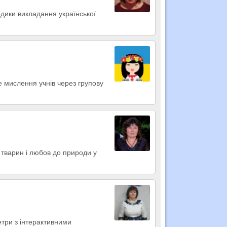
одики викладання української
е мислення учнів через групову
 тварин і любов до природи у
етри з інтерактивними