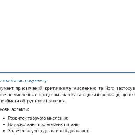
роткий опис документу
кумент присвячений
критичному мисленню
та його застосув
итичне мислення є процесом аналізу та оцінки інформації, що вк
 приймати обґрунтовані рішення.
новні аспекти:
Розвиток творчого мислення;
Використання проблемних питань;
Залучення учнів до активної діяльності;