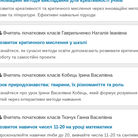
нноваційні методи викладання для креативності учнів
озвиток креативності та критичного мислення через інноваційні мет
ови та літератури. Ефективні навчальні підходи.
Вчитель початкових класів Гаврильченко Наталія Іванівна
озвиток критичного мислення у школі
ізнайтеся, як сучасні методи освіти допомагають розвивати критичн
оботу та самостійні проекти.
Вчитель початкових класів Кобець Ірина Василівна
рок природознавства: тварини, їх різноманіття та роль
ізнайтеся про урок Ірини Василівни Кобець, який формує розуміння
ітей через інтерактивні методи навчання.
Вчитель початкових класів Ткачук Ганна Василівна
озвиток навичок чисел 11-20 на уроці математики
досконалюйте навички лічби до 20, вивчайте числа 11-20 та сантим