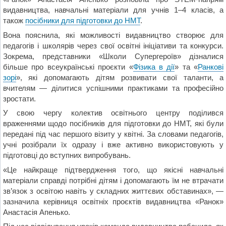
видавництва, навчальні матеріали для учнів 1–4 класів, а
також
посібники для підготовки до НМТ
.
Вона пояснила, які можливості видавництво створює для
педагогів і школярів через свої освітні ініціативи та конкурси.
Зокрема, представники «Школи Супергероїв» дізналися
більше про всеукраїнські проєкти «
Фізика в дії
» та «
Ранкові
зорі
», які допомагають дітям розвивати свої таланти, а
вчителям — ділитися успішними практиками та професійно
зростати.
У свою чергу колектив освітнього центру поділився
враженнями щодо посібників для підготовки до НМТ, які були
передані під час першого візиту у квітні. За словами педагогів,
учні розібрали їх одразу і вже активно використовують у
підготовці до вступних випробувань.
«Це найкраще підтвердження того, що якісні навчальні
матеріали справді потрібні дітям і допомагають їм не втрачати
зв’язок з освітою навіть у складних життєвих обставинах», —
зазначила керівниця освітніх проєктів видавництва «Ранок»
Анастасія Апенько.