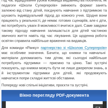
Під час відвідування уроків команда видавництва побачила, як
педагоги «Школи Супергероїв» змінюють формат занять
залежно від стану дітей, поєднують навчання з підтримкою та
шукають індивідуальний підхід до кожного учня. Щодня вони
працюють у реальності, де немає готових сценаріїв, але є діти,
які потребують уваги й можливості вчитися далі. Саме завдяки
такому підходу навчання залишається для дітей частиною
звичного життя навіть під час лікування. Ця щоденна робота
освітян справила найбільше враження на видавців.
Для команди «Ранку»
партнерство зі «Школою Супергероїв»
має особливе значення. Бачити, що книжки та навчальні
матеріали допомагають тим дітям, які сьогодні найбільше
потребують підтримки — приємно та цінно. Такі зустрічі
показують, що книжки можуть бути не лише джерелом знань, а
й інструментом підтримки для дітей, які продовжують
навчатися попри складні життєві обставини.
Попереду нові спільні ініціативи, проєкти та зустрічі.
Вікно перегляду PDF-документа