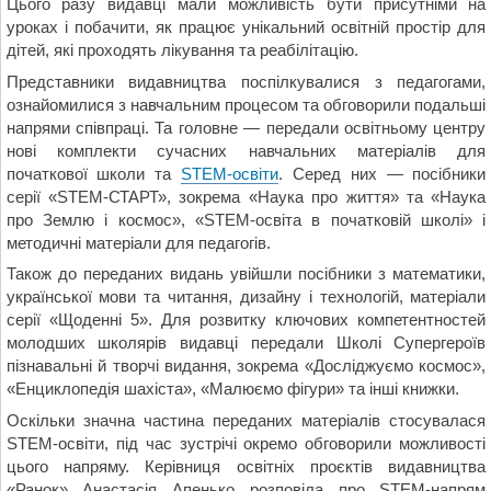
Цього разу видавці мали можливість бути присутніми на
уроках і побачити, як працює унікальний освітній простір для
дітей, які проходять лікування та реабілітацію.
Представники видавництва поспілкувалися з педагогами,
ознайомилися з навчальним процесом та обговорили подальші
напрями співпраці. Та головне — передали освітньому центру
нові комплекти сучасних навчальних матеріалів для
початкової школи та
STEM-освіти
. Серед них — посібники
серії «STEM-СТАРТ», зокрема «Наука про життя» та «Наука
про Землю і космос», «STEM-освіта в початковій школі» і
методичні матеріали для педагогів.
Також до переданих видань увійшли посібники з математики,
української мови та читання, дизайну і технологій, матеріали
серії «Щоденні 5». Для розвитку ключових компетентностей
молодших школярів видавці передали Школі Супергероїв
пізнавальні й творчі видання, зокрема «Досліджуємо космос»,
«Енциклопедія шахіста», «Малюємо фігури» та інші книжки.
Оскільки значна частина переданих матеріалів стосувалася
STEM-освіти, під час зустрічі окремо обговорили можливості
цього напряму. Керівниця освітніх проєктів видавництва
«Ранок» Анастасія Апенько розповіла про STEM-напрям