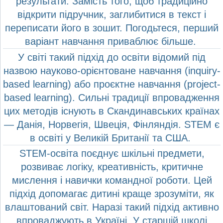
результати. Замість того, щоб традиційно
відкрити підручник, заглибитися в текст і
переписати його в зошит. Погодьтеся, перший
варіант навчання приваблює більше.
У світі такий підхід до освіти відомий під
назвою науково-орієнтоване навчання (inquiry-
based learning) або проєктне навчання (project-
based learning). Сильні традиції впровадження
цих методів існують в Скандинавських країнах
— Данія, Норвегія, Швеція, Фінляндія. STEM є
в освіті у Великій Британії та США.
STEM-освіта поєднує шкільні предмети,
розвиває логіку, креативність, критичне
мислення і навички командної роботи. Цей
підхід допомагає дитині краще зрозуміти, як
влаштований світ. Наразі такий підхід активно
впроваджують в Україні. У старшій школі