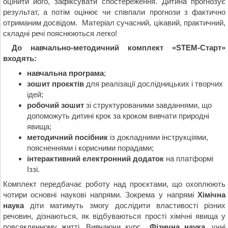
оцінити його, зафіксувати спостереження. Дитина прогнозує
результат, а потім оцінює чи співпали прогнози з фактично
отриманим досвідом. Матеріал сучасний, цікавий, практичний,
складні речі пояснюються легко!
До навчально-методичний комплект «STEM-Старт»
входять:
навчальна програма
;
зошит проєктів
для реалізації дослідницьких і творчих
ідей;
робочий зошит
зі структурованими завданнями, що
допоможуть дитині крок за кроком вивчати природні
явища;
методичний посібник
із докладними інструкціями,
поясненнями і корисними порадами;
інтерактивний електронний додаток
на платформі
Іззі.
Комплект передбачає роботу над проєктами, що охоплюють
чотири основні наукові напрями. Зокрема у напрямі
Хімічна
наука
діти матимуть змогу дослідити властивості різних
речовин, дізнаються, як відбуваються прості хімічні явища у
повсякденному житті. Вивчаючи курс
Фізична наука
, учні