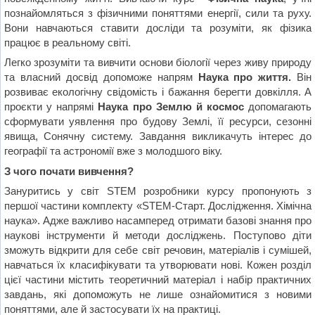
познайомляться з фізичними поняттями енергії, сили та руху.
Вони навчаються ставити досліди та розуміти, як фізика
працює в реальному світі.
Легко зрозуміти та вивчити основи біології через живу природу
та власний досвід допоможе напрям
Наука про життя.
Він
розвиває екологічну свідомість і бажання берегти довкілля. А
проєкти у напрямі
Наука про Землю й космос
допомагають
сформувати уявлення про будову Землі, її ресурси, сезонні
явища, Сонячну систему. Завдання викликачуть інтерес до
географії та астрономії вже з молодшого віку.
З чого почати вивчення?
Зануритись у світ STEM розробники курсу пропонують з
першої частини комплекту «STEM-Старт. Дослідження. Хімічна
наука». Адже важливо насамперед отримати базові знання про
наукові інструменти й методи досліджень. Поступово діти
зможуть відкрити для себе світ речовин, матеріалів і сумішей,
навчаться їх класифікувати та утворювати нові. Кожен розділ
цієї частини містить теоретичний матеріал і набір практичних
завдань, які допоможуть не лише ознайомитися з новими
поняттями, але й застосувати їх на практиці.