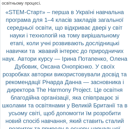
освітньому процесі.
«STEM-Старт» – перша в Україні навчальна
програма для 1–4 класів закладів загальної
середньої освіти, що відкриває двері у світ
науки і технологій на тому вирішальному
етапі, коли учні розвивають дослідницькі
навички та жвавий інтерес до природничих
наук. Автори курсу — Ірина Потапенко, Олена
Дубовик, Оксана Онопрієнко. У своїх
розробках авторки використовували досвід та
рекомендації Річарда Данна — засновника і
директора The Harmony Project. Це освітня
благодійна організації, яка співпрацює зі
школами та освітянами у Великій Британії та в
усьому світі, щоб допомогти їм розробити
новий спосіб навчання, який ставить сталий
розвиток та природу в основу навчальної