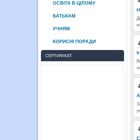
ОСВІТА В ЦІЛОМУ
Н
БАТЬКАМ
Д
к
УЧНЯМ
КОРИСНІ ПОРАДИ
І
СЕРТИФІКАТ
В
о
А
З
у
С