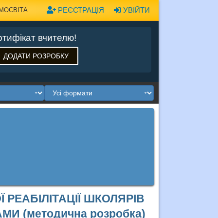
РЕЄСТРАЦІЯ
УВІЙТИ
МОСВІТА
тифікат вчителю!
ДОДАТИ РОЗРОБКУ
 РЕАБІЛІТАЦІЇ ШКОЛЯРІВ
И (методична розробка)