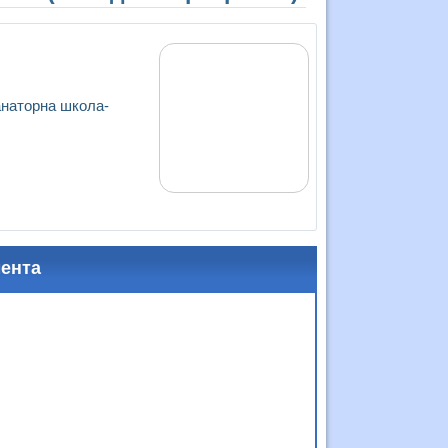
анаторна школа-
мента