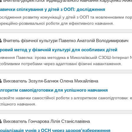
Вчитель-дефектолог індивідуального навчання Каруценко Анж
авички спілкування у дітей з ООП: дослідження
ослідження розвитку комунікації у дітей з ООП та мовленнєвими п
орекційно-розвивальної роботи для ефективного навчання.
Вчитель фізичної культури Павелко Анатолій Володимирович
гровий метод у фізичній культурі для особливих дітей
ивчення Павелка: ігрова методика в Миколаївській СЗОШ-Інтернат №
собливими потребами через адаптовані фізичні навантаження.
Вихователь Зозуля-Багнюк Олена Михайлівна
лгоритм самопідготовки для успішного навчання
асвойте навички самостійної роботи з алгоритмом самопідготовки: е
спішного навчання.
Вихователь Гончарова Лілія Станіславівна
оціалізація учнів з ОСН через здоров’язбереження