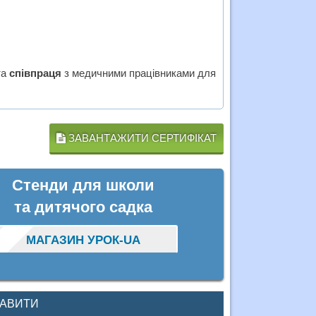
та
співпраця
з медичними працівниками для
ЗАВАНТАЖИТИ СЕРТИФІКАТ
Стенди для школи
та дитячого садка
МАГАЗИН УРОК-UA
КАВИТИ