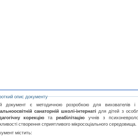
роткий опис документу
й документ є методичною розробкою для вихователів і
гальноосвітній санаторній школі-інтернаті
для дітей з особл
дагогічну корекцію
та
реабілітацію
учнів з психоневроло
жливості створення сприятливого мікросоціального середовища.
кумент містить: