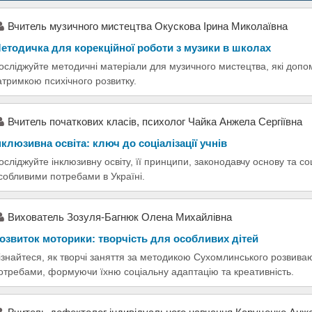
Вчитель музичного мистецтва Окускова Ірина Миколаївна
етодичка для корекційної роботи з музики в школах
осліджуйте методичні матеріали для музичного мистецтва, які допом
атримкою психічного розвитку.
Вчитель початкових класів, психолог Чайка Анжела Сергіївна
нклюзивна освіта: ключ до соціалізації учнів
осліджуйте інклюзивну освіту, її принципи, законодавчу основу та со
собливими потребами в Україні.
Вихователь Зозуля-Багнюк Олена Михайлівна
озвиток моторики: творчість для особливих дітей
ізнайтеся, як творчі заняття за методикою Сухомлинського розвива
отребами, формуючи їхню соціальну адаптацію та креативність.