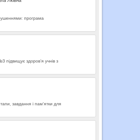
ела Яківна
орушеннями: програма
3 підвищує здоров’я учнів з
тапи, завдання і пам'ятки для