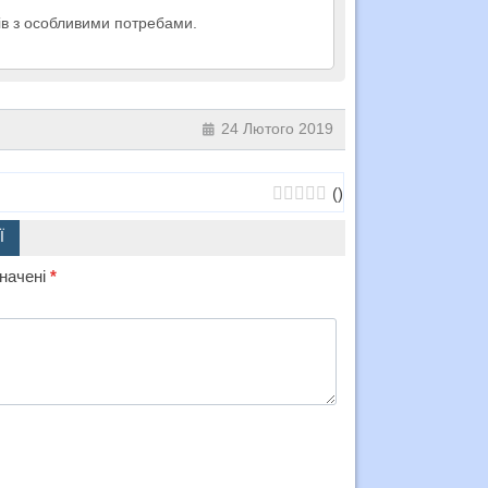
чнів з особливими потребами.
24 Лютого 2019
(
)
Ї
значені
*