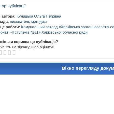
тор публікації
 автора:
Куницька Ольга Петрівна
сада:
вихователь-методист
це роботи:
Комунальний заклад «Харківська загальноосвітня с
ернат I-II ступенів №11» Харківської обласної ради
кільки корисна ця публікація?
исніть на зірочку, щоб оцінити!
Вікно перегляду доку