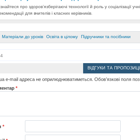
ізнайтеся про здоров’язберігаючі технології й роль у соціалізації у
екомендації для вчителів і класних керівників.
Матеріали до уроків
Освіта в цілому
Підручники та посібники
4
ВІДГУКИ ТА ПРОПОЗИЦІ
а e-mail адреса не оприлюднюватиметься.
Обов’язкові поля по
ментар
*
я
*