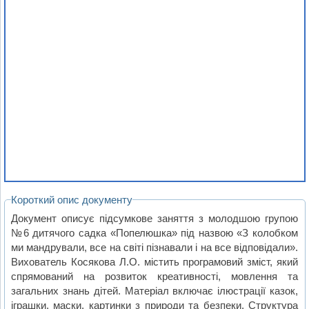
Короткий опис документу
Документ описує підсумкове заняття з молодшою групою
№6 дитячого садка «Попелюшка» під назвою «З колобком
ми мандрували, все на світі пізнавали і на все відповідали».
Вихователь Косякова Л.О. містить програмовий зміст, який
спрямований на розвиток креативності, мовлення та
загальних знань дітей. Матеріал включає ілюстрації казок,
іграшки, маски, картинки з природи та безпеки. Структура