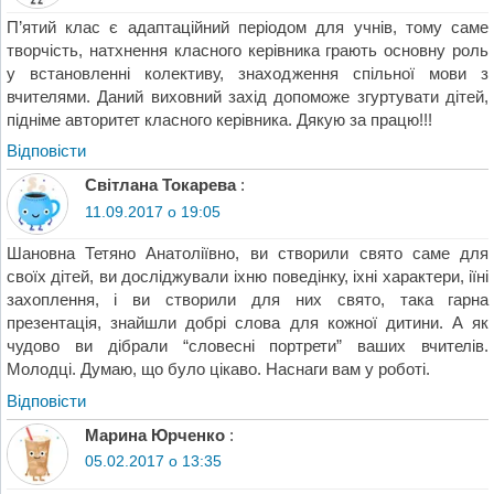
П’ятий клас є адаптаційний періодом для учнів, тому саме
творчість, натхнення класного керівника грають основну роль
у встановленні колективу, знаходження спільної мови з
вчителями. Даний виховний захід допоможе згуртувати дітей,
підніме авторитет класного керівника. Дякую за працю!!!
Відповіcти
Світлана Токарева
:
11.09.2017 о 19:05
Шановна Тетяно Анатоліївно, ви створили свято саме для
своїх дітей, ви досліджували іхню поведінку, іхні характери, іїні
захоплення, і ви створили для них свято, така гарна
презентація, знайшли добрі слова для кожної дитини. А як
чудово ви дібрали “словесні портрети” ваших вчителів.
Молодці. Думаю, що було цікаво. Наснаги вам у роботі.
Відповіcти
Марина Юрченко
:
05.02.2017 о 13:35