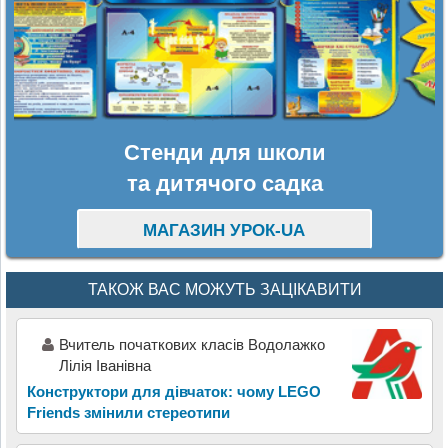
Стенди для школи
та дитячого садка
МАГАЗИН УРОК-UA
ТАКОЖ ВАС МОЖУТЬ ЗАЦІКАВИТИ
Вчитель початкових класів Водолажко
Лілія Іванівна
Конструктори для дівчаток: чому LEGO
Friends змінили стереотипи