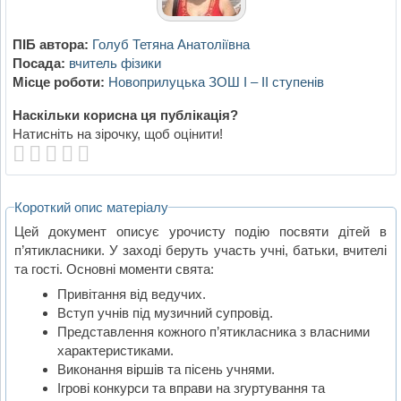
ПІБ автора:
Голуб Тетяна Анатоліївна
Посада:
вчитель фізики
Місце роботи:
Новоприлуцька ЗОШ І – ІІ ступенів
Наскільки корисна ця публікація?
Натисніть на зірочку, щоб оцінити!
Короткий опис матеріалу
Цей документ описує урочисту подію посвяти дітей в
п’ятикласники. У заході беруть участь учні, батьки, вчителі
та гості. Основні моменти свята:
Привітання від ведучих.
Вступ учнів під музичний супровід.
Представлення кожного п’ятикласника з власними
характеристиками.
Виконання віршів та пісень учнями.
Ігрові конкурси та вправи на згуртування та