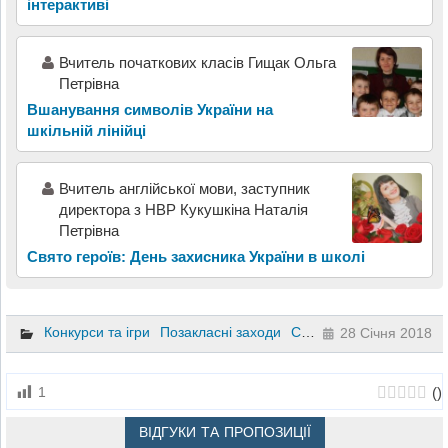
інтерактиві
Вчитель початкових класів Гищак Ольга
Петрівна
Вшанування символів України на
шкільній лінійці
Вчитель англійської мови, заступник
директора з НВР Кукушкіна Наталія
Петрівна
Свято героїв: День захисника України в школі
Конкурси та ігри
Позакласні заходи
Сценарії заходів та свят
28 Січня 2018
(
)
1
ВІДГУКИ ТА ПРОПОЗИЦІЇ