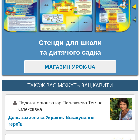
Стенди для школи
та дитячого садка
МАГАЗИН УРОК-UA
ТАКОЖ ВАС МОЖУТЬ ЗАЦІКАВИТИ
Педагог-організатор Полежаєва Тетяна
Олексіївна
День захисника України: Вшанування
героїв