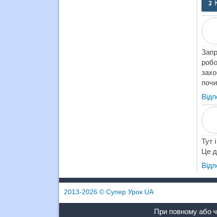
2 
Запр
робо
захо
почи
Відп
Тут 
Це д
Відп
2013-2026
© Супер Урок UA
При повному або ч