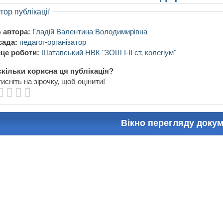
тор публікації
 автора:
Гладій Валентина Володимирівна
сада:
педагог-організатор
це роботи:
Шатавський НВК "ЗОШ І-ІІ ст, колегіум"
кільки корисна ця публікація?
исніть на зірочку, щоб оцінити!
Вікно перегляду доку