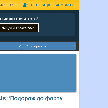
РЕЄСТРАЦІЯ
УВІЙТИ
МОСВІТА
тифікат вчителю!
ДОДАТИ РОЗРОБКУ
асів “Подорож до форту