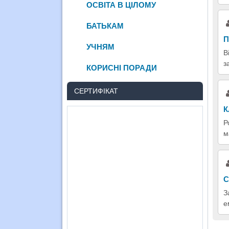
ОСВІТА В ЦІЛОМУ
БАТЬКАМ
П
УЧНЯМ
В
з
КОРИСНІ ПОРАДИ
СЕРТИФІКАТ
К
Р
м
С
З
е