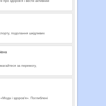
и про здоров'я і вести активний
 спорту, подолання шкідливих
івна
змагайтеся за перемогу,
 «Мода і здоров'я». Поглиблені