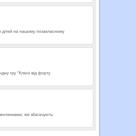
ки дітей на нашому позакласному
ндну гру "Ключі від форту
лентинками, які збагачують