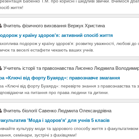
резентація Бабенко Т.М. про корисні і шкідливі звички. Вчимося дбат
посіб життя!
Вчитель фізичного виховання Вержук Христина
одорож у країну здоров’я: активний спосіб життя
ахоплива подорож у країну здоров'я: розвитку уважності, любові до
вичок та веселі естафети чекають ваших учнів.
Учитель історії та правознавства Лисенко Людмила Володимир
ра «Ключі від форту Буаярд»: правознавче змагання
ра «Ключі від форту Буаярд»: перевірте знання з правознавства та 
ідповідаючи на питання про права людини та дитини.
Вчитель біології Савенко Людмила Олександрівна
акультатив 'Мода і здоров'я' для учнів 5 класів
ивчайте культуру моди та здорового способу життя з факультативом
нання, семінари, зустрічі з фахівцями!