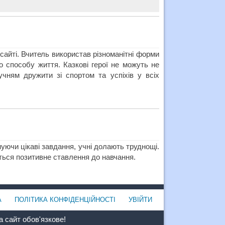
сайті. Вчитель використав різноманітні форми
 способу життя. Казкові герої не можуть не
чням дружити зі спортом та успіхів у всіх
виконуючи цікаві завдання, учні долають труднощі.
ться позитивне ставлення до навчання.
А
ПОЛІТИКА КОНФІДЕНЦІЙНОСТІ
УВІЙТИ
 сайт обов'язкове!