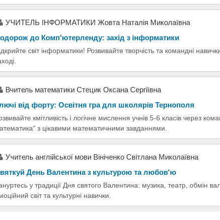
УЧИТЕЛЬ ІНФОРМАТИКИ Жовта Наталія Миколаївна
одорож до Комп'ютерленду: захід з інформатики
ідкрийте світ інформатики! Розвивайте творчість та командні навич
аході.
Вчитель математики Стецик Оксана Сергіївна
лючі від форту: Освітня гра для школярів Тернополя
озвивайте кмітливість і логічне мислення учнів 5-6 класів через кома
атематика" з цікавими математичними завданнями.
Учитель англійської мови Вініченко Світлана Миколаївна
вяткуй День Валентина з культурою та любов'ю
ануртесь у традиції Дня святого Валентина: музика, театр, обмін ва
моційний світ та культурні навички.