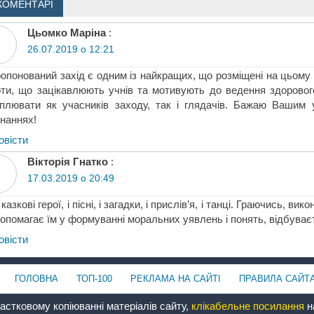
КОМЕНТАРІ
Цьомко Маріна
:
26.07.2019 о 12:21
опонований захід є одним із найкращих, що розміщені на цьому 
ти, що зацікавлюють учнів та мотивують до ведення здорового
плювати як учасників заходу, так і глядачів. Бажаю Вашим у
наннях!
овіcти
Вікторія Гнатко
:
17.03.2019 о 20:49
і казкові герої, і пісні, і загадки, і прислів’я, і танці. Граючись, 
опомагає їм у формуванні моральних уявлень і понять, відбуває
овіcти
ГОЛОВНА
ТОП-100
РЕКЛАМА НА САЙТІ
ПРАВИЛА САЙТ
астковому копіюванні матеріалів сайту,
клікабельне посилання
на