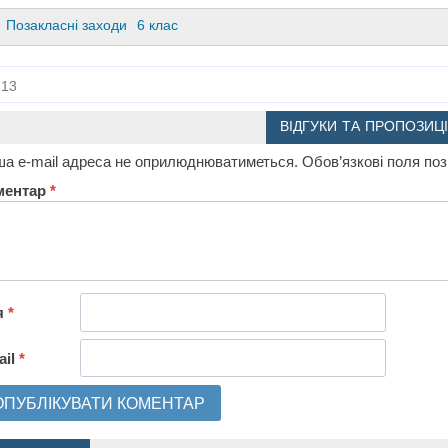
Позакласні заходи
6 клас
13
ВІДГУКИ ТА ПРОПОЗИЦІ
а e-mail адреса не оприлюднюватиметься.
Обов’язкові поля по
ментар
*
я
*
ail
*