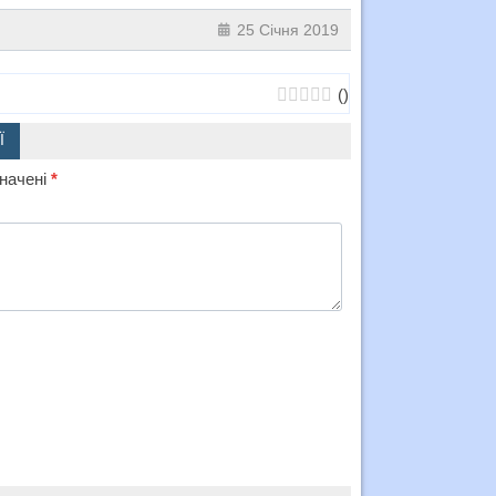
25 Січня 2019
(
)
Ї
значені
*