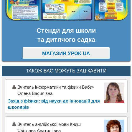
Стенди для школи
та дитячого садка
МАГАЗИН УРОК-UA
ТАКОЖ ВАС МОЖУТЬ ЗАЦІКАВИТИ
Вчитель інформатики та фізики Бабич
Олена Василівна
Захід з фізики: від науки до інновацій для
школярів
Вчитель англійської мови Книш
Світлана Анатоліївна