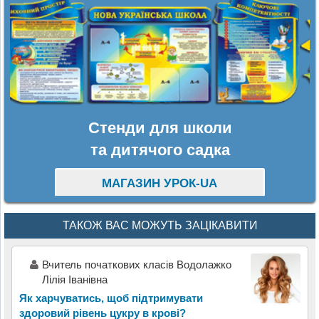
Стенди для школи
та дитячого садка
МАГАЗИН УРОК-UA
ТАКОЖ ВАС МОЖУТЬ ЗАЦІКАВИТИ
Вчитель початкових класів Водолажко
Лілія Іванівна
Як харчуватись, щоб підтримувати
здоровий рівень цукру в крові?