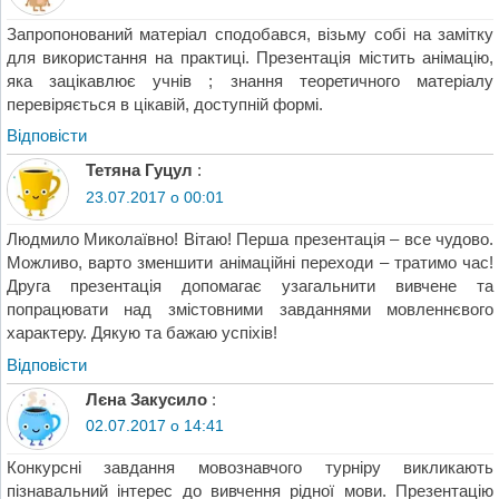
Запропонований матеріал сподобався, візьму собі на замітку
для використання на практиці. Презентація містить анімацію,
яка зацікавлює учнів ; знання теоретичного матеріалу
перевіряється в цікавій, доступній формі.
Відповіcти
Тетяна Гуцул
:
23.07.2017 о 00:01
Людмило Миколаївно! Вітаю! Перша презентація – все чудово.
Можливо, варто зменшити анімаційні переходи – тратимо час!
Друга презентація допомагає узагальнити вивчене та
попрацювати над змістовними завданнями мовленнєвого
характеру. Дякую та бажаю успіхів!
Відповіcти
Лєна Закусило
:
02.07.2017 о 14:41
Конкурсні завдання мовознавчого турніру викликають
пізнавальний інтерес до вивчення рідної мови. Презентацію