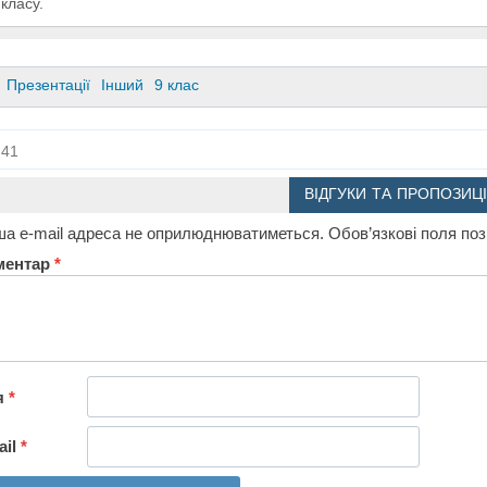
 класу.
Презентації
Інший
9 клас
41
ВІДГУКИ ТА ПРОПОЗИЦІ
а e-mail адреса не оприлюднюватиметься.
Обов’язкові поля по
ментар
*
я
*
ail
*