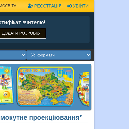
РЕЄСТРАЦІЯ
УВІЙТИ
МОСВІТА
тифікат вчителю!
ДОДАТИ РОЗРОБКУ
ямокутне проекціювання”