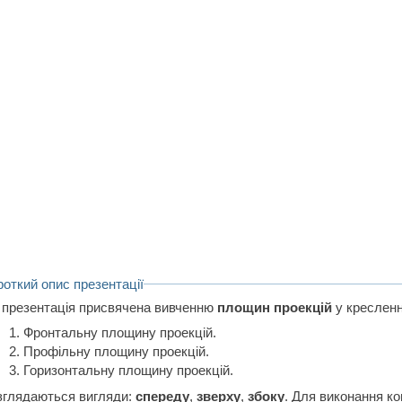
роткий опис презентації
 презентація присвячена вивченню
площин проекцій
у кресленн
Фронтальну площину проекцій.
Профільну площину проекцій.
Горизонтальну площину проекцій.
зглядаються вигляди:
спереду
,
зверху
,
збоку
. Для виконання к