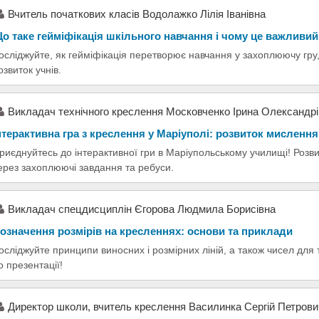
Вчитель початкових класів Водолажко Лілія Іванівна
о таке гейміфікація шкільного навчання і чому це важливий
осліджуйте, як гейміфікація перетворює навчання у захоплюючу гру
озвиток учнів.
Викладач технічного креслення Московченко Ірина Олександр
нтерактивна гра з креслення у Маріуполі: розвиток мислення
риєднуйтесь до інтерактивної гри в Маріупольському училищі! Роз
ерез захоплюючі завдання та ребуси.
Викладач спецдисциплін Єгорова Людмила Борисівна
означення розмірів на кресленнях: основи та приклади
осліджуйте принципи виносних і розмірних ліній, а також чисел для
о презентації!
Директор школи, вчитель креслення Василинка Сергій Петрови