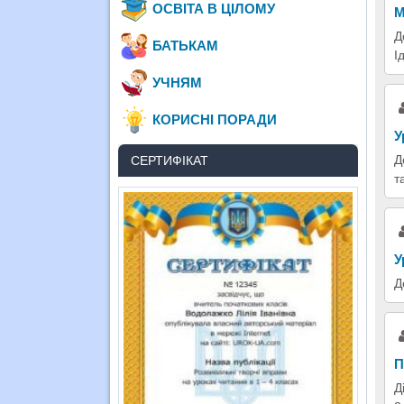
ОСВІТА В ЦІЛОМУ
М
Д
БАТЬКАМ
І
УЧНЯМ
КОРИСНІ ПОРАДИ
У
Д
СЕРТИФІКАТ
т
У
Д
П
Д