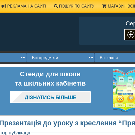
РЕКЛАМА НА САЙТІ
ПОШУК ПО САЙТУ
МАГАЗИН ВСІ
Сер
Стенди для школи
та шкільних кабінетів
ДІЗНАТИСЬ БІЛЬШЕ
Презентація до уроку з креслення “Пр
тор публікації