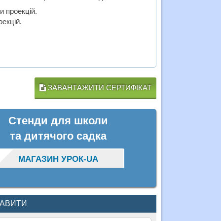
и проекцій.
оекцій.
ЗАВАНТАЖИТИ СЕРТИФІКАТ
Стенди для школи
та дитячого садка
МАГАЗИН УРОК-UA
КАВИТИ