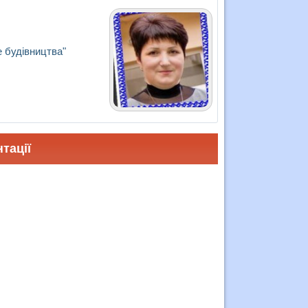
 будівництва"
тації