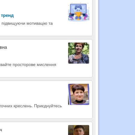
 тренд
, підвищуючи мотивацію та
івна
вивайте просторове мислення
 точних креслень. Приєднуйтесь
ч