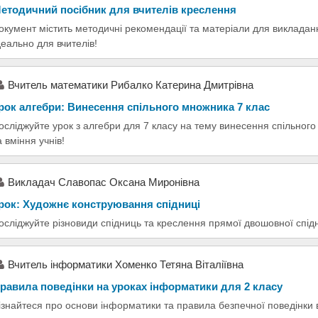
етодичний посібник для вчителів креслення
окумент містить методичні рекомендації та матеріали для викладан
деально для вчителів!
Вчитель математики Рибалко Катерина Дмитрівна
рок алгебри: Винесення спільного множника 7 клас
осліджуйте урок з алгебри для 7 класу на тему винесення спільног
а вміння учнів!
Викладач Славопас Оксана Миронівна
рок: Художнє конструювання спідниці
осліджуйте різновиди спідниць та креслення прямої двошовної спідн
Вчитель інформатики Хоменко Тетяна Віталіївна
равила поведінки на уроках інформатики для 2 класу
ізнайтеся про основи інформатики та правила безпечної поведінки в 