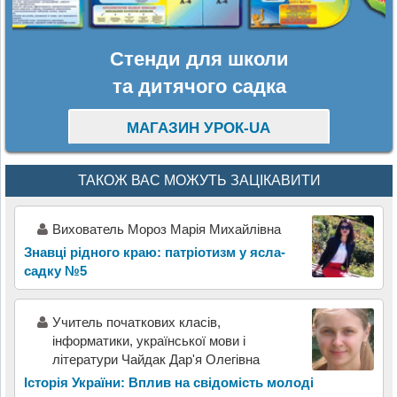
Стенди для школи
та дитячого садка
МАГАЗИН УРОК-UA
ТАКОЖ ВАС МОЖУТЬ ЗАЦІКАВИТИ
Вихователь Мороз Марія Михайлівна
Знавці рідного краю: патріотизм у ясла-
садку №5
Учитель початкових класів,
інформатики, української мови і
літератури Чайдак Дар'я Олегівна
Історія України: Вплив на свідомість молоді