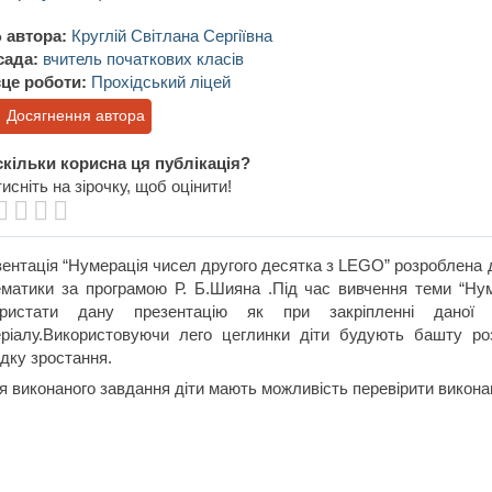
 автора:
Круглій Світлана Сергіївна
сада:
вчитель початкових класів
це роботи:
Прохідський ліцей
Досягнення автора
кільки корисна ця публікація?
исніть на зірочку, щоб оцінити!
ентація “Нумерація чисел другого десятка з LEGO” розроблена д
матики за програмою Р. Б.Шияна .Під час вивчення теми “Нум
ористати дану презентацію як при закріпленні даної
ріалу.Використовуючи лего цеглинки діти будують башту ро
дку зростання.
я виконаного завдання діти мають можливість перевірити викона