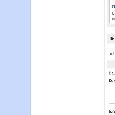
П
В
о
Ваш
Ко
Ім'