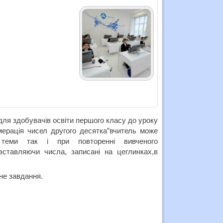
ля здобувачів освіти першого класу до уроку
ерація чисел другого десятка”вчитель може
 теми так і при повторенні вивченого
зставляючи числа, записані на цеглинках,в
не завдання.