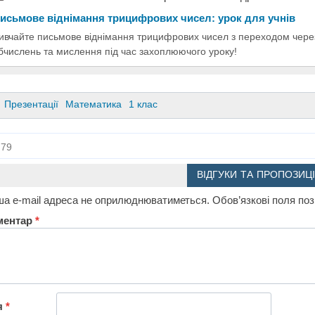
исьмове віднімання трицифрових чисел: урок для учнів
ивчайте письмове віднімання трицифрових чисел з переходом через
бчислень та мислення під час захоплюючого уроку!
Презентації
Математика
1 клас
79
ВІДГУКИ ТА ПРОПОЗИЦІ
а e-mail адреса не оприлюднюватиметься.
Обов’язкові поля по
ментар
*
я
*