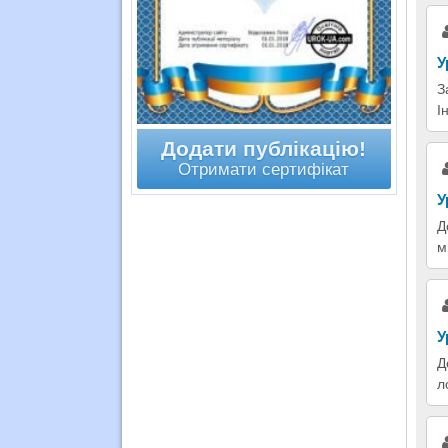
У
З
І
Додати публікацію!
Отримати сертифікат
У
Д
м
У
Д
л