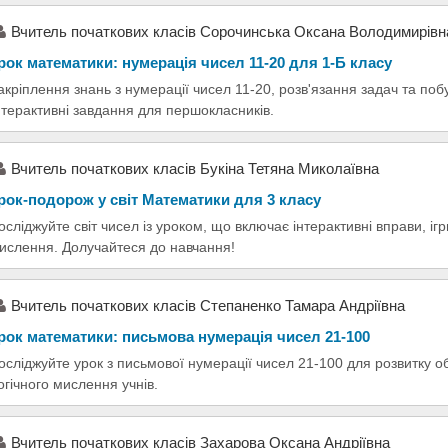
Вчитель початкових класів Сорочинська Оксана Володимирівн
рок математики: нумерація чисел 11-20 для 1-Б класу
акріплення знань з нумерації чисел 11-20, розв'язання задач та поб
нтерактивні завдання для першокласників.
Вчитель початкових класів Букіна Тетяна Миколаївна
рок-подорож у світ Математики для 3 класу
осліджуйте світ чисел із уроком, що включає інтерактивні вправи, ігр
ислення. Долучайтеся до навчання!
Вчитель початкових класів Степаненко Тамара Андріївна
рок математики: письмова нумерація чисел 21-100
осліджуйте урок з письмової нумерації чисел 21-100 для розвитку 
огічного мислення учнів.
Вчитель початкових класів Захарова Оксана Андріївна