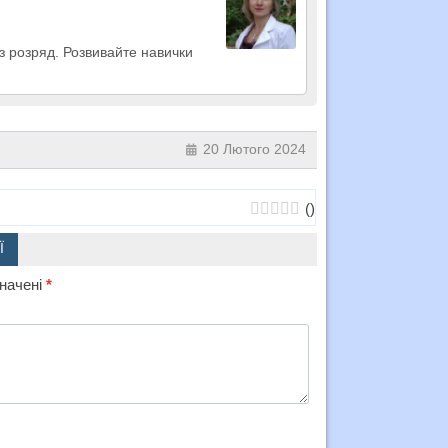
 розряд. Розвивайте навички
20 Лютого 2024
(
)
Ї
значені
*