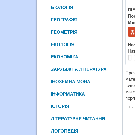
БІОЛОГІЯ
ПІБ
По
ГЕОГРАФІЯ
Міс
ГЕОМЕТРІЯ
ЕКОЛОГІЯ
Нас
Нат
ЕКОНОМІКА
ЗАРУБІЖНА ЛІТЕРАТУРА
През
мате
ІНОЗЕМНА МОВА
вик
мате
ІНФОРМАТИКА
поря
ІСТОРІЯ
Післ
ЛІТЕРАТУРНЕ ЧИТАННЯ
ЛОГОПЕДІЯ