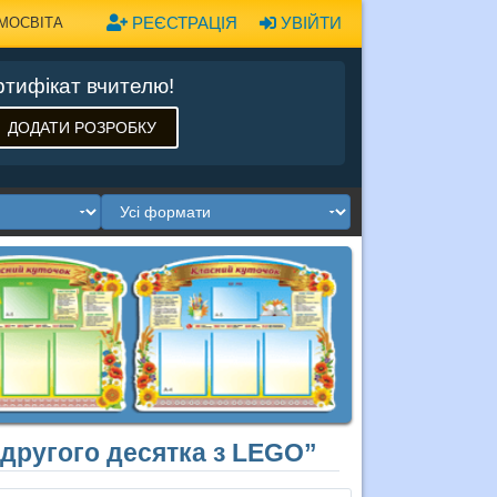
РЕЄСТРАЦІЯ
УВІЙТИ
МОСВІТА
тифікат вчителю!
ДОДАТИ РОЗРОБКУ
 другого десятка з LEGO”