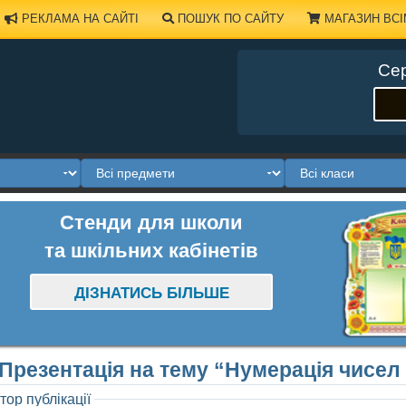
РЕКЛАМА НА САЙТІ
ПОШУК ПО САЙТУ
МАГАЗИН ВСІ
Сер
Стенди для школи
та шкільних кабінетів
ДІЗНАТИСЬ БІЛЬШЕ
Презентація на тему “Нумерація чисел
тор публікації