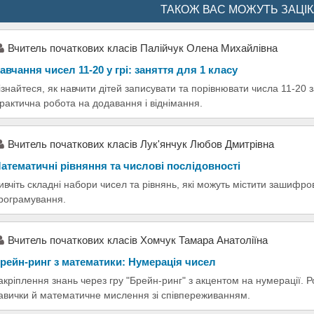
ТАКОЖ ВАС МОЖУТЬ ЗАЦІ
Вчитель початкових класів Палійчук Олена Михайлівна
авчання чисел 11-20 у грі: заняття для 1 класу
ізнайтеся, як навчити дітей записувати та порівнювати числа 11-20 з
рактична робота на додавання і віднімання.
Вчитель початкових класів Лук'янчук Любов Дмитрівна
атематичні рівняння та числові послідовності
ивчіть складні набори чисел та рівнянь, які можуть містити зашифрова
рограмування.
Вчитель початкових класів Хомчук Тамара Анатоліїна
рейн-ринг з математики: Нумерація чисел
акріплення знань через гру "Брейн-ринг" з акцентом на нумерації. 
авички й математичне мислення зі співпереживанням.