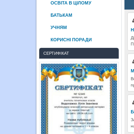
ОСВІТА В ЦІЛОМУ
БАТЬКАМ
УЧНЯМ
Н
Д
КОРИСНІ ПОРАДИ
П
СЕРТИФІКАТ
М
В
п
Б
З
н