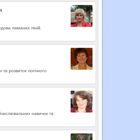
а
удова ламаних ліній.
и та розвиток логічного
обчислювальних навичок та