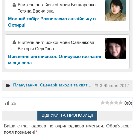
Вчитель англійської мови Бондаренко
Тетяна Василівна
Мовний табір: Розвиваємо англійську в
Охтирці
Вчитель англійської мови Сальнікова
Вікторія Сергіївна
Вивчення англійської: Описуємо визначні
місця села
Планування
Сценарії заходів та свят
Інший
3 Жовтня 2017
0
(
0
)
26
ВІДГУКИ ТА ПРОПОЗИЦІЇ
Ваша e-mail адреса не оприлюднюватиметься.
Обов’язкові
поля позначені
*