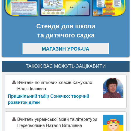
Стенди для школи
та дитячого садка
МАГАЗИН УРОК-UA
ТАКОЖ ВАС МОЖУТЬ ЗАЦІКАВИТИ
Вчитель початкових класів Кажукало
Надія Іванівна
Пришкільний табір Сонечко: творчий
розвиток дітей
Вчитель української мови та літератури
Перепьолкіна Наталя Віталіївна