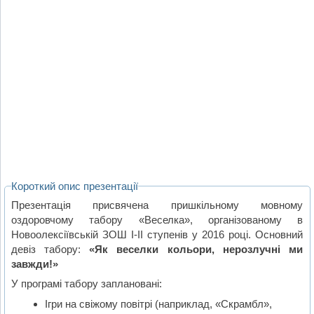
Короткий опис презентації
Презентація присвячена пришкільному мовному
оздоровчому табору «Веселка», організованому в
Новоолексіївській ЗОШ І-ІІ ступенів у 2016 році. Основний
девіз табору:
«Як веселки кольори, нерозлучні ми
завжди!»
У програмі табору заплановані:
Ігри на свіжому повітрі (наприклад, «Скрамбл»,