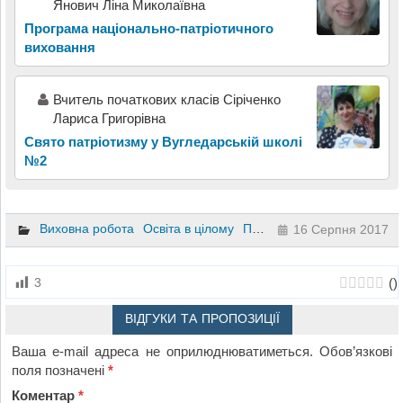
Янович Ліна Миколаївна
Програма національно-патріотичного
виховання
Вчитель початкових класів Сіріченко
Лариса Григорівна
Свято патріотизму у Вугледарській школі
№2
Виховна робота
Освіта в цілому
Презентації
16 Серпня 2017
(
)
3
ВІДГУКИ ТА ПРОПОЗИЦІЇ
Ваша e-mail адреса не оприлюднюватиметься.
Обов’язкові
поля позначені
*
Коментар
*