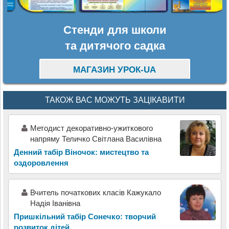
Стенди для школи
та дитячого садка
МАГАЗИН УРОК-UA
ТАКОЖ ВАС МОЖУТЬ ЗАЦІКАВИТИ
Методист декоративно-ужиткового
напряму Теличко Світлана Василівна
Денний табір Віночок: мистецтво та
оздоровлення
Вчитель початкових класів Кажукало
Надія Іванівна
Пришкільний табір Сонечко: творчий
розвиток дітей