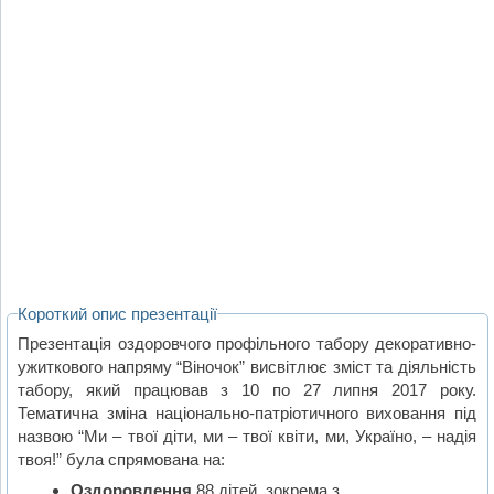
Короткий опис презентації
Презентація оздоровчого профільного табору декоративно-
ужиткового напряму “Віночок” висвітлює зміст та діяльність
табору, який працював з 10 по 27 липня 2017 року.
Тематична зміна національно-патріотичного виховання під
назвою “Ми – твої діти, ми – твої квіти, ми, Україно, – надія
твоя!” була спрямована на:
Оздоровлення
88 дітей, зокрема з