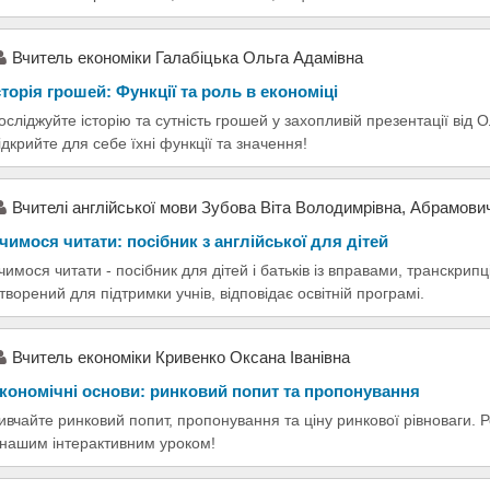
Вчитель економіки Галабіцька Ольга Адамівна
сторія грошей: Функції та роль в економіці
осліджуйте історію та сутність грошей у захопливій презентації від 
ідкрийте для себе їхні функції та значення!
Вчителі англійської мови Зубова Віта Володимрівна, Абрамови
чимося читати: посібник з англійської для дітей
чимося читати - посібник для дітей і батьків із вправами, транскри
творений для підтримки учнів, відповідає освітній програмі.
Вчитель економіки Кривенко Оксана Іванівна
кономічні основи: ринковий попит та пропонування
ивчайте ринковий попит, пропонування та ціну ринкової рівноваги.
 нашим інтерактивним уроком!