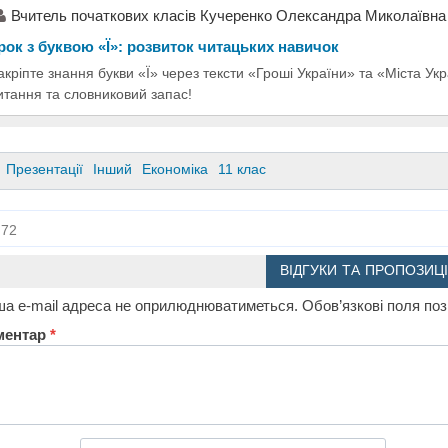
Вчитель початкових класів Кучеренко Олександра Миколаївна
рок з буквою «Ї»: розвиток читацьких навичок
акріпте знання букви «Ї» через тексти «Гроші України» та «Міста Ук
итання та словниковий запас!
Презентації
Інший
Економіка
11 клас
72
ВІДГУКИ ТА ПРОПОЗИЦІ
а e-mail адреса не оприлюднюватиметься.
Обов’язкові поля по
ментар
*