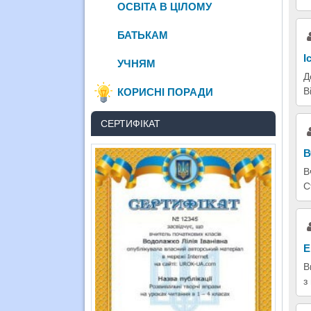
ОСВІТА В ЦІЛОМУ
БАТЬКАМ
І
УЧНЯМ
Д
В
КОРИСНІ ПОРАДИ
СЕРТИФІКАТ
В
В
С
Е
В
з