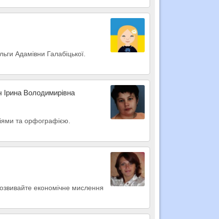
Ольги Адамівни Галабіцької.
ч Ірина Володимирівна
пціями та орфографією.
 Розвивайте економічне мислення