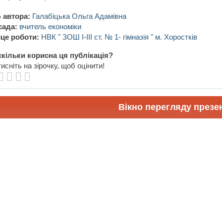
 автора:
Галабіцька Ольга Адамівна
сада:
вчитель економіки
це роботи:
НВК " ЗОШ І-ІІІ ст. № 1- гімназія " м. Хоростків
кільки корисна ця публікація?
исніть на зірочку, щоб оцінити!
Вікно перегляду презен