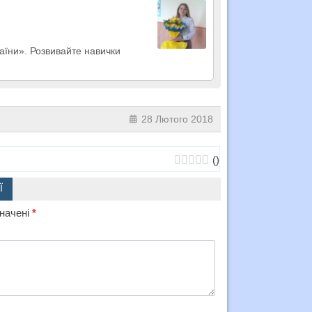
раїни». Розвивайте навички
28 Лютого 2018
(
)
Ї
значені
*