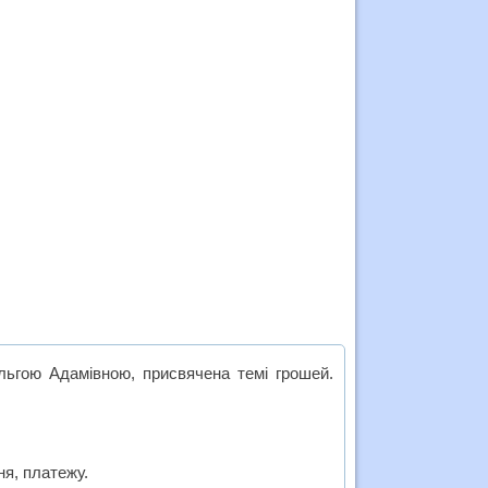
льгою Адамівною, присвячена темі грошей.
ня, платежу.