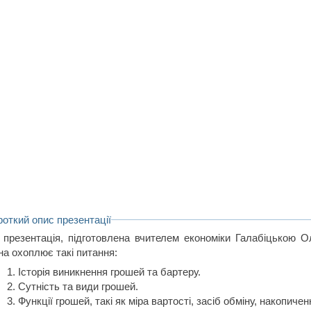
роткий опис презентації
 презентація, підготовлена вчителем економіки Галабіцькою О
на охоплює такі питання:
Історія виникнення грошей та бартеру.
Сутність та види грошей.
Функції грошей, такі як міра вартості, засіб обміну, накопичен