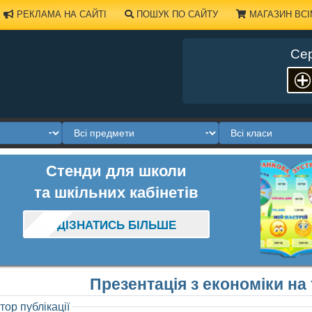
РЕКЛАМА НА САЙТІ
ПОШУК ПО САЙТУ
МАГАЗИН ВСІ
Сер
Стенди для школи
та шкільних кабінетів
ДІЗНАТИСЬ БІЛЬШЕ
Презентація з економіки на
тор публікації