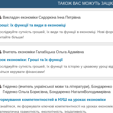
ТАКОЖ ВАС МОЖУТЬ ЗАЦІ
Викладач економіки Сидоркіна Інна Петрівна
роші: їх функції та види в економіці
осліджуйте сутність грошей, їх види та функції в економіці. Нові фор
итайте більше!
Вчитель економіки Галабіцька Ольга Адамівна
рок економіки: Гроші та їх функції
осліджуйте сутність грошей, їх функції та історію у цікавому уроці в
чіться керувати фінансами!
Гніденко (вчитель української мови та літератури), Бондаренко 
Гніденко Ольга Борисівна, Бондаренко НаталяВолодимирівна
ормування компетентностей в НУШ на уроках економіки
ізнайтеся, як формувати ключові компетентності на уроках економік
атематична грамотність, екологічність, ініціативність.