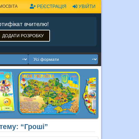
РЕЄСТРАЦІЯ
УВІЙТИ
МОСВІТА
тифікат вчителю!
ДОДАТИ РОЗРОБКУ
 тему: “Гроші”