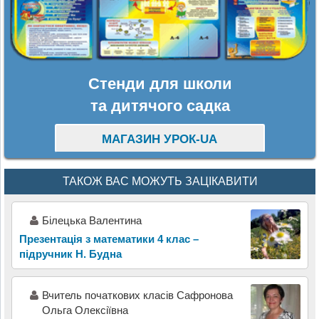
Стенди для школи
та дитячого садка
МАГАЗИН УРОК-UA
ТАКОЖ ВАС МОЖУТЬ ЗАЦІКАВИТИ
Білецька Валентина
Презентація з математики 4 клас –
підручник Н. Будна
Вчитель початкових класів Сафронова
Ольга Олексіївна