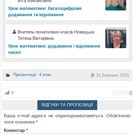
Віта Михайлівна
Урок математики: багатоцифрове
додавання та віднімання
Вчитель початкових класів Новицька
Тетяна Вікторівна
Урок математики: додавання і віднімання
чисел
Презентації
4 клас
31 Березня 2025
(
)
8
ВІДГУКИ ТА ПРОПОЗИЦІЇ
Ваша e-mail адреса не оприлюднюватиметься.
Обов’язкові
поля позначені
*
Коментар
*