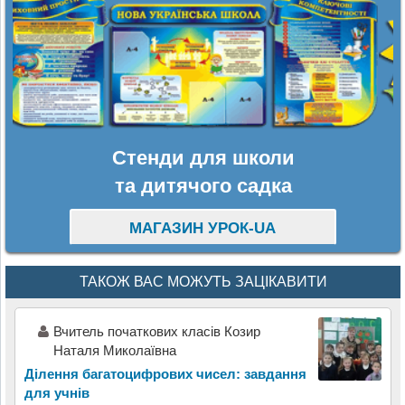
Стенди для школи
та дитячого садка
МАГАЗИН УРОК-UA
ТАКОЖ ВАС МОЖУТЬ ЗАЦІКАВИТИ
Вчитель початкових класів Козир
Наталя Миколаївна
Ділення багатоцифрових чисел: завдання
для учнів