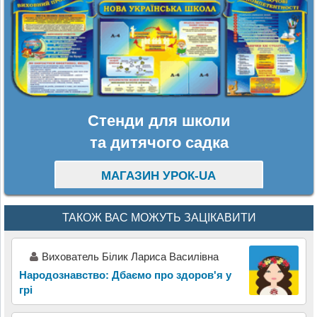
Стенди для школи
та дитячого садка
МАГАЗИН УРОК-UA
ТАКОЖ ВАС МОЖУТЬ ЗАЦІКАВИТИ
Вихователь Білик Лариса Василівна
Народознавство: Дбаємо про здоров'я у
грі