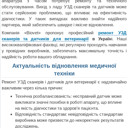
апаратура з часом потребує ремонту та технічного
обслуговування. Вихід з ладу УЗД сканерів та датчиків може
стати серйозною проблемою, що впливає на ефективність
діагностики. У таких випадках важливо знайти надійного
партнера, який забезпечить швидке і якісне відновлення.
Компанія «Biovet»
пропонує професійний
ремонт УЗД
сканерів та датчиків для ветеринарії
в Україн
і. Наші
висококваліфіковані фахівці, які регулярно проходять навчання
у провідних виробників, забезпечать максимальну точність і
надійність роботи вашого обладнання.
Актуальність відновлення медичної
техніки
Ремонт УЗД сканерів і датчиків для ветеринарії є надзвичайно
важливим через кілька причин:
Технічна розбалансованість: несправний датчик може
викликати значні похибки в роботі апарату, що вплине
на якість діагностики та здоров’я пацієнта.
Відповідність стандартам: невідповідність стандартам
виробника може призвести до некоректних результатів
досліджень.