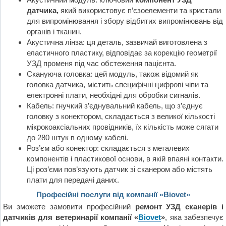
датчика,
який використовує п’єзоелементи та кристали
для випромінювання і збору відбитих випромінювань від
органів і тканин.
Акустична лінза: ця деталь, зазвичай виготовлена з
еластичного пластику, відповідає за корекцію геометрії
УЗД променя під час обстеження пацієнта.
Скануюча головка: цей модуль, також відомий як
головка датчика, містить специфічні цифрові чіпи та
електронні плати, необхідні для обробки сигналів.
Кабель: гнучкий з’єднувальний кабель, що з’єднує
головку з конектором, складається з великої кількості
мікрокоаксіальних провідників, їх кількість може сягати
до 280 штук в одному кабелі.
Роз’єм або конектор: складається з металевих
компонентів і пластикової основи, в якій впаяні контакти.
Ці роз’єми пов’язують датчик зі сканером або містять
плати для передачі даних.
Професійні послуги від компанії «Biovet»
Ви зможете замовити професійний
ремонт УЗД сканерів і
датчиків
для ветеринарії компанії «
Biovet
»
, яка забезпечує