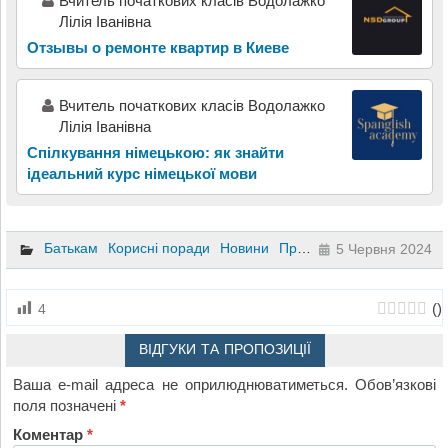
Вчитель початкових класів Водолажко
Лілія Іванівна
Отзывы о ремонте квартир в Киеве
Вчитель початкових класів Водолажко
Лілія Іванівна
Спілкування німецькою: як знайти
ідеальний курс німецької мови
Батькам
Корисні поради
Новини
Професійна освіта
5 Червня 2024
(
)
4
ВІДГУКИ ТА ПРОПОЗИЦІЇ
Ваша e-mail адреса не оприлюднюватиметься.
Обов’язкові
поля позначені
*
Коментар
*