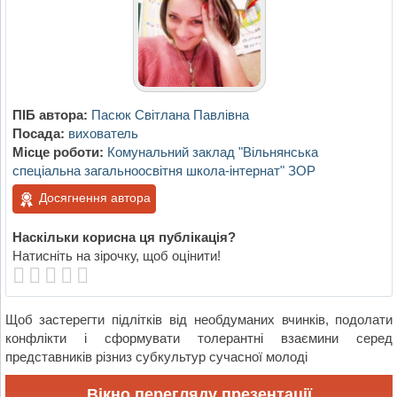
ПІБ автора:
Пасюк Світлана Павлівна
Посада:
вихователь
Місце роботи:
Комунальний заклад "Вільнянська
спеціальна загальноосвітня школа-інтернат" ЗОР
Досягнення автора
Наскільки корисна ця публікація?
Натисніть на зірочку, щоб оцінити!
Щоб застерегти підлітків від необдуманих вчинків, подолати
конфлікти і сформувати толерантні взаємини серед
представників різниз субкультур сучасної молоді
Вікно перегляду презентації