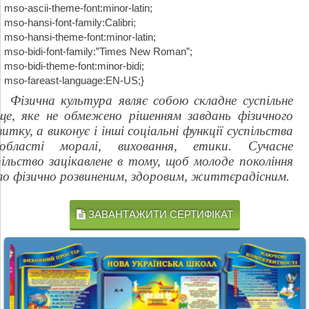
mso-ascii-theme-font:minor-latin;
mso-hansi-font-family:Calibri;
mso-hansi-theme-font:minor-latin;
mso-bidi-font-family:”Times New Roman”;
mso-bidi-theme-font:minor-bidi;
mso-fareast-language:EN-US;}
Фізична культура являє собою складне суспільне
ще, яке не обмежено рішенням завдань фізичного
витку, а виконує і інші соціальні функції суспільства
бласті моралі, виховання, етики. Сучасне
пільство зацікавлене в тому, щоб молоде покоління
ло фізично розвиненим, здоровим, життєрадісним.
ЗАВАНТАЖИТИ СЕРТИФІКАТ