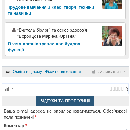
Трудове навчання 3 клас: творчі техніки
та навички
*Вчитель біології та основ здоров'я
*Воробцова Марина Юріївна*
Огляд органів травлення: будова і
функції
Освіта в цілому
Фізичне виховання
22 Липня 2017
(
)
7
ВІДГУКИ ТА ПРОПОЗИЦІЇ
Ваша e-mail адреса не оприлюднюватиметься.
Обов’язкові
поля позначені
*
Коментар
*