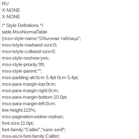
RU
X-NONE
X-NONE
/* Style Definitions */
table.MsoNormalTable
{mso-style-name:”Обычная таблица”;
mso-tstyle-rowband-size:0;
mso-tstyle-colband-size:0;
mso-style-noshow:yes;
mso-style-priority:99;
mso-style-parent:””;
mso-padding-alt:0cm 5.4pt 0cm 5.4pt;
mso-para-margin-top:0cm;
mso-para-margin-right:0cm;
mso-para-margin-bottom:10.0pt;
mso-para-margin-left:0cm;
line-height:115%;
mso-pagination:widow-orphan;
font-size:11.0pt;
font-family:”Calibri”,”sans-serif”;
mso-ascii-font-family:Calibri;