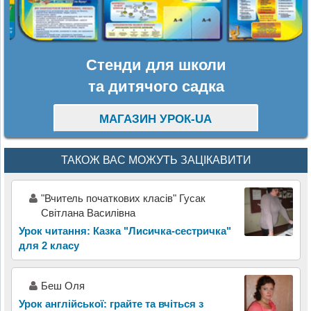
Стенди для школи
та дитячого садка
МАГАЗИН УРОК-UA
ТАКОЖ ВАС МОЖУТЬ ЗАЦІКАВИТИ
"Вчитель початкових класів" Гусак
Світлана Василівна
Урок читання: Казка "Лисичка-сестричка"
для 2 класу
Беш Оля
Урок англійської: грайте та вчіться з