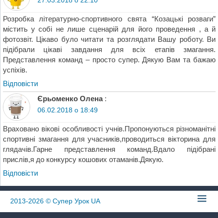
27.03.2018 о 22:10
Розробка літературно-спортивного свята “Козацькі розваги”
містить у собі не лише сценарій для його проведення , а й
фотозвіт. Цікаво було читати та розглядати Вашу роботу. Ви
підібрали цікаві завдання для всіх етапів змагання.
Представлення команд – просто супер. Дякую Вам та бажаю
успіхів.
Відповіcти
Єрьоменко Олена
:
06.02.2018 о 18:49
Враховано вікові особливості учнів.Пропонуються різноманітні
спортивні змагання для учасників,проводиться вікторина для
глядачів.Гарне представлення команд.Вдало підібрані
прислів,я до конкурсу кошових отаманів.Дякую.
Відповіcти
2013-2026
© Супер Урок UA