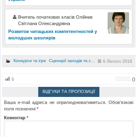
Вчитель початкових класів Олійник
Світлана Олександрівна
Розвиток читацьких компетентностей у
молодших школярів
Конкурси та ігри
Сценарії заходів та свят
Українська літера
6 Лютого 2018
(
)
5
ВІДГУКИ ТА ПРОПОЗИЦІЇ
Ваша e-mail адреса не оприлюднюватиметься.
Обов’язкові
поля позначені
*
Коментар
*