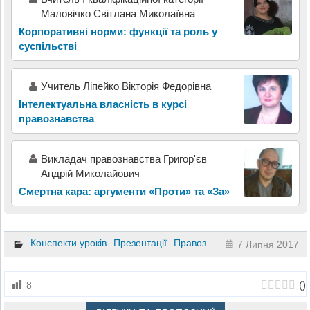
Маловічко Світлана Миколаївна
Корпоративні норми: функції та роль у
суспільстві
Учитель Ліпейко Вікторія Федорівна
Інтелектуальна власність в курсі
правознавства
Викладач правознавства Григор'єв
Андрій Миколайович
Смертна кара: аргументи «Проти» та «За»
Конспекти уроків
Презентації
Правознавство
10 клас
7 Липня 2017
(
)
8