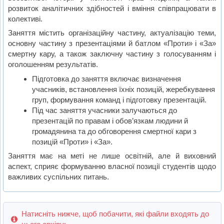
розвиток аналітичних здібностей і вміння співпрацювати в
колективі.
Заняття містить організаційну частину, актуалізацію теми,
основну частину з презентаціями й батлом «Проти» і «За»
смертну кару, а також заключну частину з голосуванням і
оголошенням результатів.
Підготовка до заняття включає визначення
учасників, встановлення їхніх позицій, жеребкування
груп, формування команд і підготовку презентацій.
Під час заняття учасники залучаються до
презентацій по правам і обов’язкам людини й
громадянина та до обговорення смертної кари з
позицій «Проти» і «За».
Заняття має на меті не лише освітній, але й виховний
аспект, сприяє формуванню власної позиції студентів щодо
важливих суспільних питань.
Натисніть нижче, щоб побачити, які файли входять до