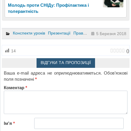
Молодь проти СНІДу: Профілактика і
толерантність
Конспекти уроків
Презентації
Правознавство
10 клас
11 к
5 Березня 2018
(
)
14
ВІДГУКИ ТА ПРОПОЗИЦІЇ
Ваша e-mail адреса не оприлюднюватиметься.
Обов’язкові
поля позначені
*
Коментар
*
Ім'я
*