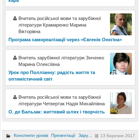
кара
Вчитель російської мови та зарубіжної
літератури Крамаренко Марина
Вікторівна
Програма самореалізації через «Євгенія Онєгіна»
Вчитель зарубіжної літератури Зінченко
Марина Олексіївна
Урок про Полліанну: радість життя та
оптимістичний світ
Вчитель російської мови та зарубіжної
літератури Четвертак Надія Михайлівна
О. де Бальзак: життєвий шлях і творчість
Конспекти уроків
Презентації
Зарубіжна література
10 кла
13 Березня 2017