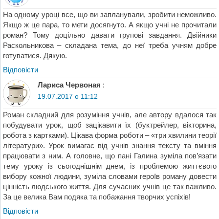
На одному уроці все, що ви запланували, зробити неможливо.
Якщо ж це пара, то мети досягнуто. А якщо учні не прочитали
роман? Тому доцільно давати групові завдання. Двійники
Раскольникова – складана тема, до неї треба учням добре
готуватися. Дякую.
Відповіcти
Лариса Червоная
:
19.07.2017 о 11:12
Роман складний для розуміння учнів, але автору вдалося так
побудувати урок, щоб зацікавити їх (буктрейлер, вікторина,
робота з картками). Цікава форма роботи – «три хвилини теорії
літератури». Урок вимагає від учнів знання тексту та вміння
працювати з ним. А головне, що пані Галина зуміла пов’язати
тему уроку із сьогоднішнім днем, із проблемою життєвого
вибору кожної людини, зуміла словами героїв роману довести
цінність людського життя. Для сучасних учнів це так важливо.
За це велика Вам подяка та побажання творчих успіхів!
Відповіcти