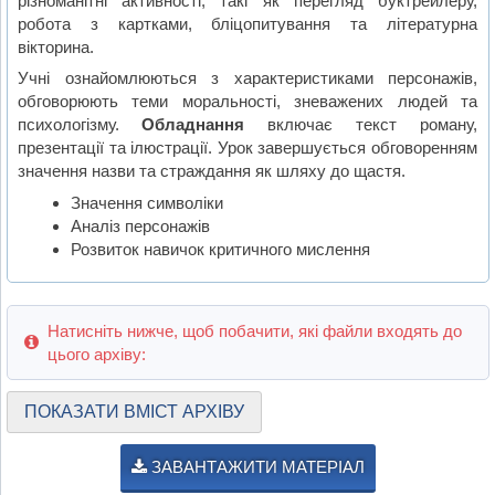
різноманітні активності, такі як перегляд буктрейлеру,
робота з картками, бліцопитування та літературна
вікторина.
Учні ознайомлюються з характеристиками персонажів,
обговорюють теми моральності, зневажених людей та
психологізму.
Обладнання
включає текст роману,
презентації та ілюстрації. Урок завершується обговоренням
значення назви та страждання як шляху до щастя.
Значення символіки
Аналіз персонажів
Розвиток навичок критичного мислення
Натисніть нижче, щоб побачити, які файли входять до
цього архіву:
ПОКАЗАТИ ВМІСТ АРХІВУ
ЗАВАНТАЖИТИ МАТЕРІАЛ