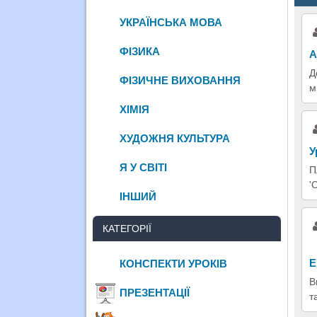
УКРАЇНСЬКА МОВА
ФІЗИКА
А
Д
ФІЗИЧНЕ ВИХОВАННЯ
м
ХІМІЯ
ХУДОЖНЯ КУЛЬТУРА
У
Я У СВІТІ
П
'
ІНШИЙ
КАТЕГОРІЇ
Е
КОНСПЕКТИ УРОКІВ
В
ПРЕЗЕНТАЦІЇ
т