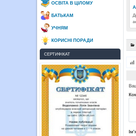
ОСВІТА В ЦІЛОМУ
А
БАТЬКАМ
Д
а
УЧНЯМ
КОРИСНІ ПОРАДИ
СЕРТИФІКАТ
Ваш
Ко
Ім'