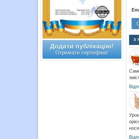
Em
3 
Додати публікацію!
Отримати сертифікат
Саме
зміс
Відп
Урок
оріє
нося
Відп