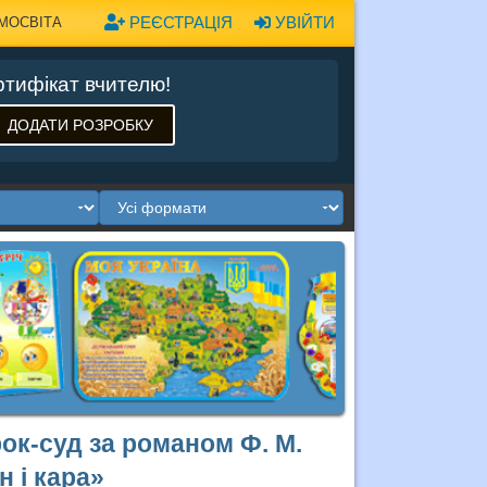
РЕЄСТРАЦІЯ
УВІЙТИ
МОСВІТА
тифікат вчителю!
ДОДАТИ РОЗРОБКУ
рок-суд за романом Ф. М.
 і кара»