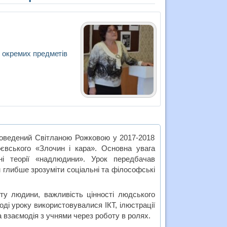
 окремих предметів
проведений Світланою Рожковою у 2017-2018
євського «Злочин і кара». Основна увага
ні теорії «надлюдини». Урок передбачав
 глибше зрозуміти соціальні та філософські
іту людини, важливість цінності людського
оді уроку використовувалися ІКТ, ілюстрації
а взаємодія з учнями через роботу в ролях.