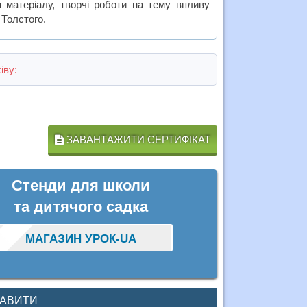
 матеріалу, творчі роботи на тему впливу
 Толстого.
іву:
ЗАВАНТАЖИТИ СЕРТИФІКАТ
Стенди для школи
та дитячого садка
МАГАЗИН УРОК-UA
КАВИТИ