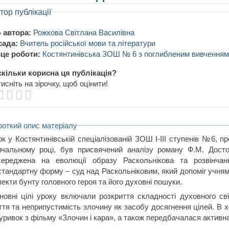
тор публікації
 автора:
Рожкова Світлана Василівна
сада:
Вчитель російської мови та літератури
це роботи:
Костянтинівська ЗОШ № 6 з поглибленим вивченням
кільки корисна ця публікація?
исніть на зірочку, щоб оцінити!
роткий опис матеріалу
ок у Костянтинівській спеціалізованій ЗОШ І-ІІІ ступенів №6, 
вчальному році, був присвячений аналізу роману Ф.М. Досто
середжена на еволюції образу Раскольнікова та розвінчан
стандартну форму – суд над Раскольніковим, який допоміг учням
екти бунту головного героя та його духовні пошуки.
новні цілі уроку включали розкриття складності духовного св
ття та неприпустимість злочину як засобу досягнення цілей. В х
 уривок з фільму «Злочин і кара», а також передбачалася активн