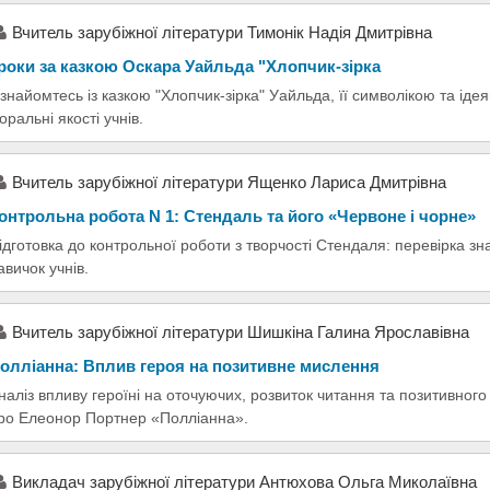
Вчитель зарубіжної літератури Тимонік Надія Дмитрівна
роки за казкою Оскара Уайльда "Хлопчик-зірка
знайомтесь із казкою "Хлопчик-зірка" Уайльда, її символікою та ідея
оральні якості учнів.
Вчитель зарубіжної літератури Ященко Лариса Дмитрівна
онтрольна робота N 1: Стендаль та його «Червоне і чорне»
ідготовка до контрольної роботи з творчості Стендаля: перевірка зн
авичок учнів.
Вчитель зарубіжної літератури Шишкіна Галина Ярославівна
олліанна: Вплив героя на позитивне мислення
наліз впливу героїні на оточуючих, розвиток читання та позитивного
ро Елеонор Портнер «Полліанна».
Викладач зарубіжної літератури Антюхова Ольга Миколаївна