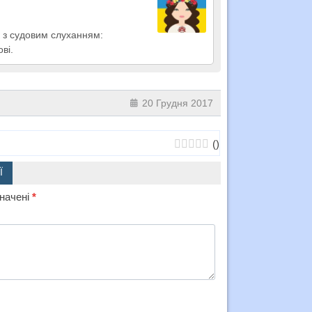
 з судовим слуханням:
ві.
20 Грудня 2017
(
)
Ї
значені
*