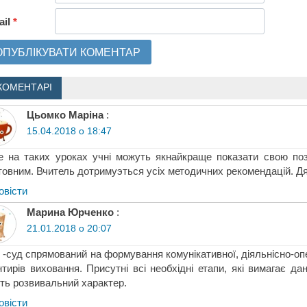
ail
*
КОМЕНТАРІ
Цьомко Маріна
:
15.04.2018 о 18:47
 на таких уроках учні можуть якнайкраще показати свою пози
товним. Вчитель дотримуэться усіх методичних рекомендацій. Д
овіcти
Марина Юрченко
:
21.01.2018 о 20:07
 -суд спрямований на формування комунікативної, діяльнісно-оп
нтирів виховання. Присутні всі необхідні етапи, які вимагає д
ть розвивальний характер.
овіcти