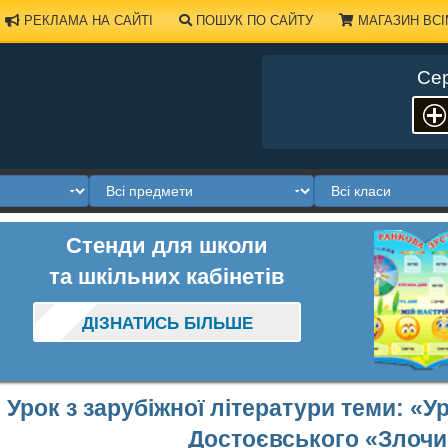
РЕКЛАМА НА САЙТІ
ПОШУК ПО САЙТУ
МАГАЗИН ВСІ
Сер
Стенди для школи
та шкільних кабінетів
ДІЗНАТИСЬ БІЛЬШЕ
Урок з зарубіжної літератури теми: «У
Достоєвського «Злочин