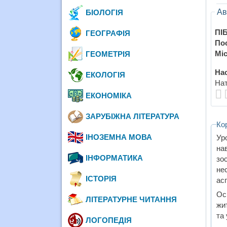
Ав
БІОЛОГІЯ
ПІБ
ГЕОГРАФІЯ
По
Міс
ГЕОМЕТРІЯ
Нас
ЕКОЛОГІЯ
Нат
ЕКОНОМІКА
ЗАРУБІЖНА ЛІТЕРАТУРА
Ко
ІНОЗЕМНА МОВА
Ур
на
ІНФОРМАТИКА
зо
не
ІСТОРІЯ
асп
Ос
ЛІТЕРАТУРНЕ ЧИТАННЯ
жи
та
ЛОГОПЕДІЯ