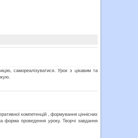
цію, самореалізуватися. Урок э цікавим та
якую.
еративної компетенцій , формування ціннісних
ана форма проведення уроку. Творчі завдання