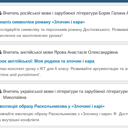
Вчитель російської мови і зарубіжної літератури Боряк Галина 
наліз символіки роману «Злочин і кара»
осліджуйте символіку та персонажів роману Достоєвського. Розвива
ислення на захоплюючих уроках!
Вчитель англійської мови Ярова Анастасія Олександрівна
рок англійської: Моя родина та злочин і кара
лан-конспект уроку з ІКТ для 6 класу. Розвивайте аргументацію та з
Crime and punishment'.
Вчитель української мови і літератури та зарубіжної літератур
Миколаївна
волюція образу Раскольникова у «Злочині і карі»
ивчайте еволюцію образу Раскольникова з «Злочину і кари» Ф. Дост
а внутрішні конфлікти.