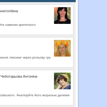
Анатоліївна
йте навички критичного
нання лексики через рольову гру
и Чеботарьова Антоніна
оєвського. Аналізуйте його моральні дилеми