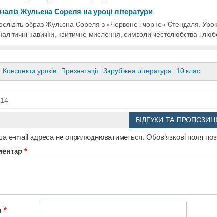
наліз Жульєна Сореля на уроці літератури
ослідіть образ Жульєна Сореля з «Червоне і чорне» Стендаля. Урок
налітичні навички, критичне мислення, символи честолюбства і любо
Конспекти уроків
Презентації
Зарубіжна література
10 клас
14
ВІДГУКИ ТА ПРОПОЗИЦІ
а e-mail адреса не оприлюднюватиметься.
Обов’язкові поля по
ментар
*
я
*