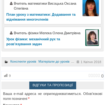
Вчитель математики Висоцька Оксана
Олегівна
План уроку з математики: Додавання та
віднімання многочленів
Вчитель фізики Мелека Олена Дмитрівна
Урок фізики: механічний рух та
розв’язування задач
Конспекти уроків
Матеріали до уроків
Презентації
Фізика
1 Квітня 2018
(
)
9
ВІДГУКИ ТА ПРОПОЗИЦІЇ
Ваша e-mail адреса не оприлюднюватиметься.
Обов’язкові
поля позначені
*