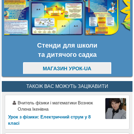
Стенди для школи
та дитячого садка
МАГАЗИН УРОК-UA
ТАКОЖ ВАС МОЖУТЬ ЗАЦІКАВИТИ
Вчитель фізики і математики Вознюк
Олена Ікенівна
Урок з фізики: Електричний струм у 8
класі