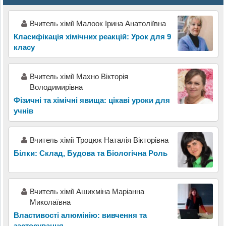
Вчитель хімії Малоок Ірина Анатоліївна
Класифікація хімічних реакцій: Урок для 9
класу
Вчитель хімії Махно Вікторія
Володимирівна
Фізичні та хімічні явища: цікаві уроки для
учнів
Вчитель хімії Троцюк Наталія Вікторівна
Білки: Склад, Будова та Біологічна Роль
Вчитель хімії Ашихміна Маріанна
Миколаївна
Властивості алюмінію: вивчення та
застосування