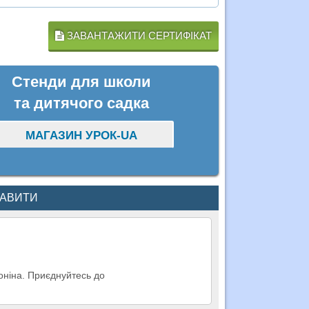
ЗАВАНТАЖИТИ СЕРТИФІКАТ
Стенди для школи
та дитячого садка
МАГАЗИН УРОК-UA
КАВИТИ
фоніна. Приєднуйтесь до