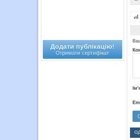
Ваш
Додати публікацію!
Ко
Отримати сертифікат
Ім'
Em
О