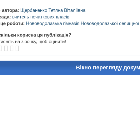
 автора:
Щербаненко Тетяна Віталіївна
сада:
вчитель початкових класів
це роботи:
Нововодолазька гімназія Нововодолазької селищної
кільки корисна ця публікація?
исніть на зірочку, щоб оцінити!
Вікно перегляду доку