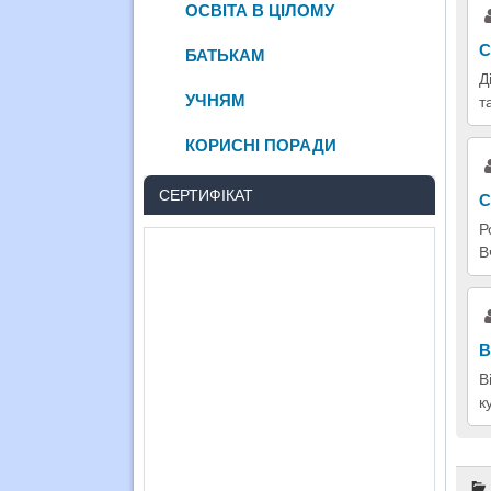
ОСВІТА В ЦІЛОМУ
С
БАТЬКАМ
Д
УЧНЯМ
т
КОРИСНІ ПОРАДИ
СЕРТИФІКАТ
С
Р
В
В
В
к