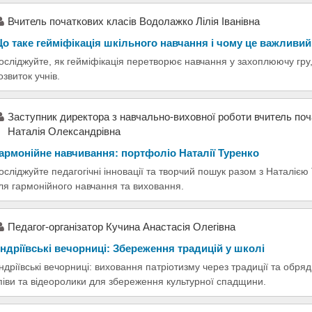
Вчитель початкових класів Водолажко Лілія Іванівна
о таке гейміфікація шкільного навчання і чому це важливий
осліджуйте, як гейміфікація перетворює навчання у захоплюючу гру
озвиток учнів.
Заступник директора з навчально-виховної роботи вчитель поч
Наталія Олександрівна
армонійне навчивання: портфоліо Наталії Туренко
осліджуйте педагогічні інновації та творчий пошук разом з Наталією 
ля гармонійного навчання та виховання.
Педагог-організатор Кучина Анастасія Олегівна
ндріївські вечорниці: Збереження традицій у школі
ндріївські вечорниці: виховання патріотизму через традиції та обряд
піви та відеоролики для збереження культурної спадщини.