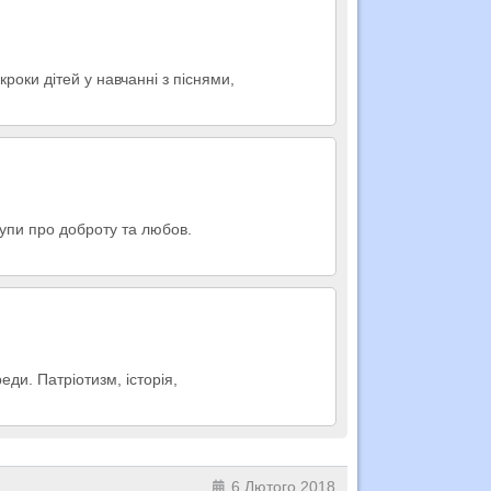
роки дітей у навчанні з піснями,
тупи про доброту та любов.
ди. Патріотизм, історія,
6 Лютого 2018