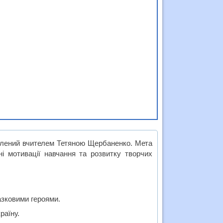
блений вчителем Тетяною Щербаненко. Мета
і мотивації навчання та розвитку творчих
казковими героями.
раїну.