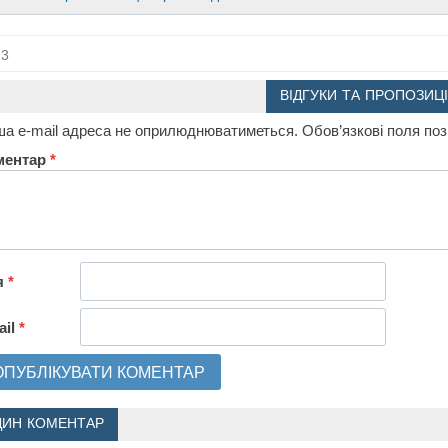
3
ВІДГУКИ ТА ПРОПОЗИЦІ
а e-mail адреса не оприлюднюватиметься.
Обов’язкові поля по
ментар
*
я
*
ail
*
ДИН КОМЕНТАР