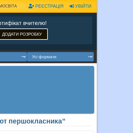
РЕЄСТРАЦІЯ
УВІЙТИ
МОСВІТА
тифікат вчителю!
ДОДАТИ РОЗРОБКУ
бют першокласника”