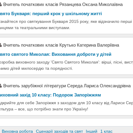
Вчитель початкових класів Рязанцева Оксана Миколаївна
вято Букваря: перший крок у шкільному житті
ізнайтеся про святкування Букваря 2015 року, яке відзначило перші к
анцями та театральними виступами.
Вчитель початкових класів Крутько Катерина Валеріївна
вято святого Миколая: Виховання доброти у дітей
озробка виховного заходу 'Свято Святого Миколая': вірші, пісні, вис
чимо дітей милосердю та порядності.
Вчитель зарубіжної літератури Середа Лариса Олександрівна
иховний захід 10 класу: Подорож Запоріжжям
ідкрийте для себе Запоріжжя з заходом для 10 класу від Лариси Сере
ультура – все, що потрібно знати про Україну!
Виховна робота
Сценарії заходів та свят
Інший
1 клас