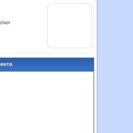
 ради
мента