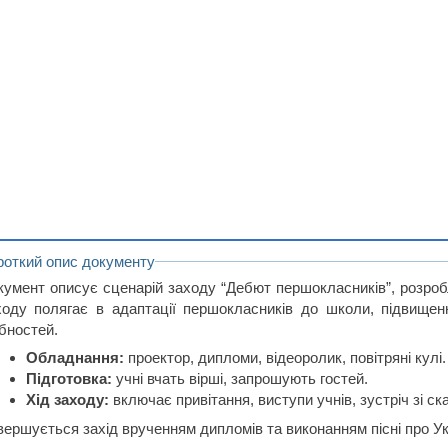
роткий опис документу
кумент описує сценарій заходу “Дебют першокласників”, розро
ходу полягає в адаптації першокласників до школи, підвищенн
ібностей.
Обладнання:
проектор, дипломи, відеоролик, повітряні кулі.
Підготовка:
учні вчать вірші, запрошують гостей.
Хід заходу:
включає привітання, виступи учнів, зустріч зі с
вершується захід врученням дипломів та виконанням пісні про Ук