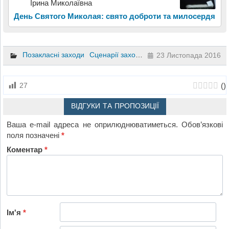
Ірина Миколаївна
День Святого Миколая: свято доброти та милосердя
Позакласні заходи
Сценарії заходів та свят
1 клас
23 Листопада 2016
(
)
27
ВІДГУКИ ТА ПРОПОЗИЦІЇ
Ваша e-mail адреса не оприлюднюватиметься.
Обов’язкові
поля позначені
*
Коментар
*
Ім'я
*