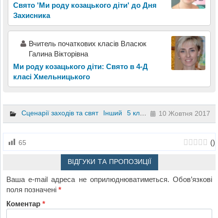
Свято 'Ми роду козацького діти' до Дня
Захисника
Вчитель початкових класів Власюк
Галина Вікторівна
Ми роду козацького діти: Свято в 4-Д
класі Хмельницького
Сценарії заходів та свят
Інший
5 клас
6 клас
10 Жовтня 2017
(
)
65
ВІДГУКИ ТА ПРОПОЗИЦІЇ
Ваша e-mail адреса не оприлюднюватиметься.
Обов’язкові
поля позначені
*
Коментар
*