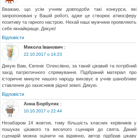
Вважаю, що усім учням довподоби такі конкурси, які
запропоновані у Вашій роботі, адже це створює атмосферу
позитиву та гарного настрою. Нехай наші мужчини проявляють
себе якнайкраще. Дякую!
Відповіcти
Микола Іванович
:
22.10.2017 о 14:23
Дякую Вам, Євгеніє Олексіівно, за такий цікавий та потрібний
захід патріотичного спрямування. Підібраний матеріал про
історичне минуле нашого народу виховує в учнів шанобливе
ставлення до захисників рідної землі. Дякую.
Відповіcти
Анна Борбуляк
:
10.10.2017 о 22:44
Незабаром 14 жовтня, тому більшість класних керівників у
пошуках цікавого та веселого сценарія до свята. Даний
сценарій можна оцінити на відмінно, автор підібрав цікаву