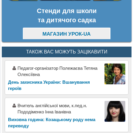
Стенди для школи
та дитячого садка
МАГАЗИН УРОК-UA
ТАКОЖ ВАС МОЖУТЬ ЗАЦІКАВИТИ
Педагог-організатор Полежаєва Тетяна
Олексіївна
День захисника України: Вшанування
героїв
Вчитель англійської мови, к.пед.н.
Пододіменко Інна Іванівна
Виховна година: Козацькому роду нема
переводу