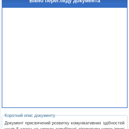
Вікно перегляду документа
Короткий опис документу
Документ присвячений розвитку комунікативних здібностей
учнів 5 класу на уроках зарубіжної літератури через ігрові