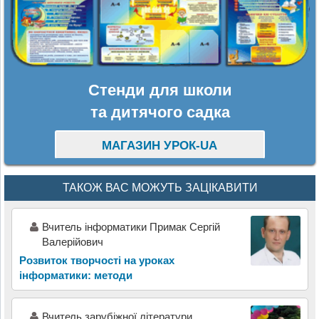
Стенди для школи
та дитячого садка
МАГАЗИН УРОК-UA
ТАКОЖ ВАС МОЖУТЬ ЗАЦІКАВИТИ
Вчитель інформатики Примак Сергій
Валерійович
Розвиток творчості на уроках
інформатики: методи
Вчитель зарубіжної літератури