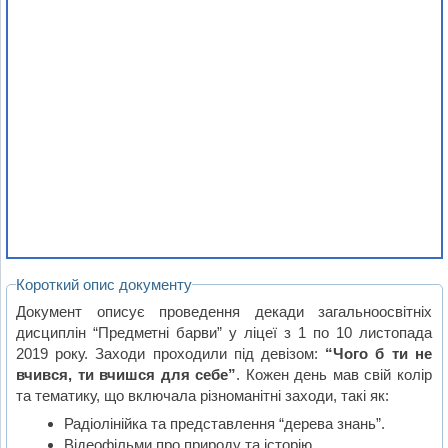
Короткий опис документу
Документ описує проведення декади загальноосвітніх
дисциплін “Предметні барви” у ліцеї з 1 по 10 листопада
2019 року. Заходи проходили під девізом:
“Чого б ти не
вчився, ти вчишся для себе”
. Кожен день мав свій колір
та тематику, що включала різноманітні заходи, такі як:
Радіолінійка та представлення “дерева знань”.
Відеофільми про природу та історію.