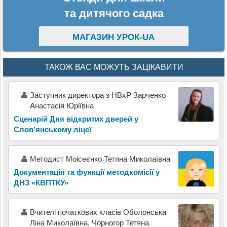
та дитячого садка
МАГАЗИН УРОК-UA
ТАКОЖ ВАС МОЖУТЬ ЗАЦІКАВИТИ
Заступник директора з НВхР Зарченко
Анастасія Юріївна
Сценарій Дня відкритих дверей у
Слов’янському ліцеї
Методист Моісеєнко Тетяна Миколаївна
Документація та функції методкомісії у
ДНЗ «КВПТКУ»
Вчителі початкових класів Оболонська
Ліна Миколаївна, Чорногор Тетяна