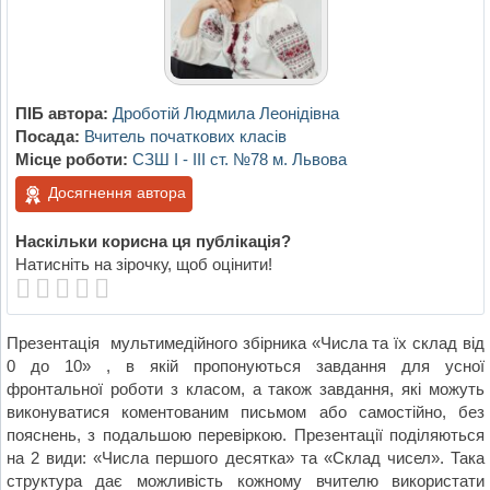
ПІБ автора:
Дроботій Людмила Леонідівна
Посада:
Вчитель початкових класів
Місце роботи:
СЗШ І - ІІІ ст. №78 м. Львова
Досягнення автора
Наскільки корисна ця публікація?
Натисніть на зірочку, щоб оцінити!
Презентація мультимедійного збірника «Числа та їх склад від
0 до 10» , в якій пропонуються завдання для усної
фронтальної роботи з класом, а також завдання, які можуть
виконуватися коментованим письмом або самостійно, без
пояснень, з подальшою перевіркою. Презентації поділяються
на 2 види: «Числа першого десятка» та «Склад чисел». Така
структура дає можливість кожному вчителю використати