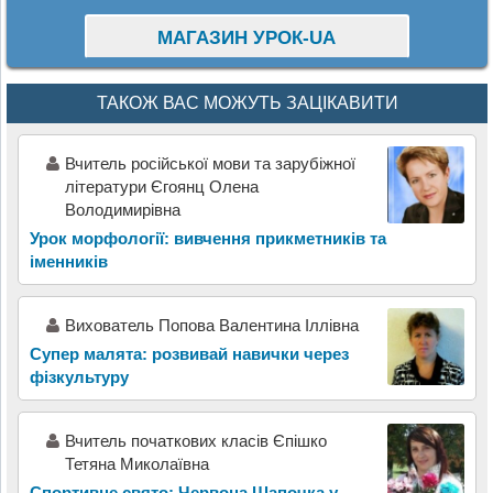
МАГАЗИН УРОК-UA
ТАКОЖ ВАС МОЖУТЬ ЗАЦІКАВИТИ
Вчитель російської мови та зарубіжної
літератури Єгоянц Олена
Володимирівна
Урок морфології: вивчення прикметників та
іменників
Вихователь Попова Валентина Іллівна
Супер малята: розвивай навички через
фізкультуру
Вчитель початкових класів Єпішко
Тетяна Миколаївна
Спортивне свято: Червона Шапочка у