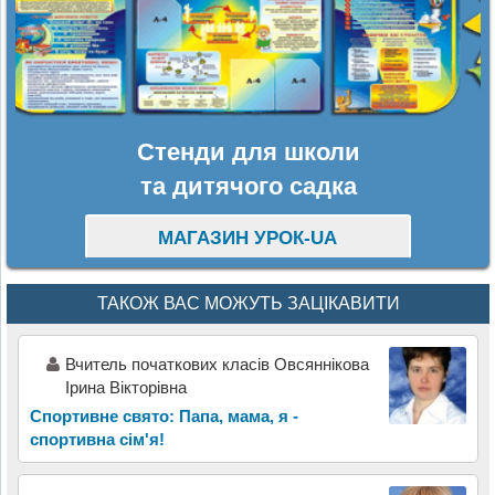
Стенди для школи
та дитячого садка
МАГАЗИН УРОК-UA
ТАКОЖ ВАС МОЖУТЬ ЗАЦІКАВИТИ
Вчитель початкових класів Овсяннікова
Ірина Вікторівна
Спортивне свято: Папа, мама, я -
спортивна сім'я!