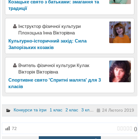
Козацьке свято з батьками: змагання та
традиції
Інструктор фізичної культури
Плохоцька Інна Вікторівна
Культурно-історичний захід: Сила
Запорізьких козаків
Вчитель фізичної культури Кулак
Вікторія Вікторівна
Спортивне свято 'Спритні малята' для 3
класів
Конкурси та ігри
1 клас
2 клас
3 клас
4 клас
24 Лютого 2019
(
)
72