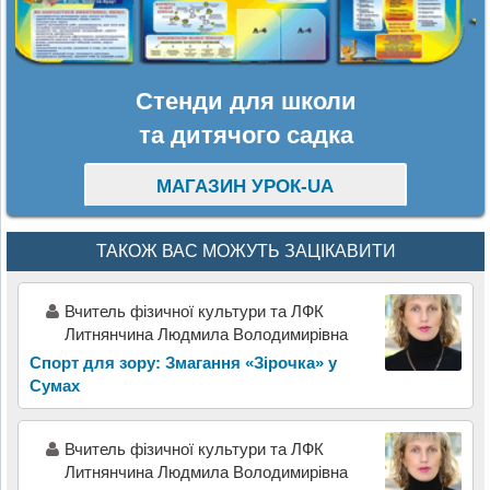
Стенди для школи
та дитячого садка
МАГАЗИН УРОК-UA
ТАКОЖ ВАС МОЖУТЬ ЗАЦІКАВИТИ
Вчитель фізичної культури та ЛФК
Литнянчина Людмила Володимирівна
Спорт для зору: Змагання «Зірочка» у
Сумах
Вчитель фізичної культури та ЛФК
Литнянчина Людмила Володимирівна