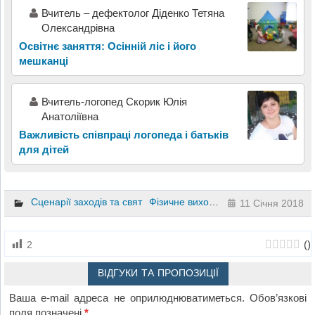
Вчитель – дефектолог Діденко Тетяна
Олександрівна
Освітнє заняття: Осінній ліс і його
мешканці
Вчитель-логопед Скорик Юлія
Анатоліївна
Важливість співпраці логопеда і батьків
для дітей
Сценарії заходів та свят
Фізичне виховання
2 клас
11 Січня 2018
(
)
2
ВІДГУКИ ТА ПРОПОЗИЦІЇ
Ваша e-mail адреса не оприлюднюватиметься.
Обов’язкові
поля позначені
*