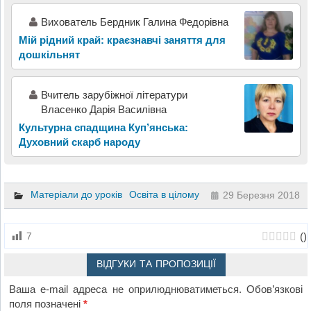
Вихователь Бердник Галина Федорівна
Мій рідний край: краєзнавчі заняття для
дошкільнят
Вчитель зарубіжної літератури
Власенко Дарія Василівна
Культурна спадщина Куп’янська:
Духовний скарб народу
Матеріали до уроків
Освіта в цілому
29 Березня 2018
(
)
7
ВІДГУКИ ТА ПРОПОЗИЦІЇ
Ваша e-mail адреса не оприлюднюватиметься.
Обов’язкові
поля позначені
*