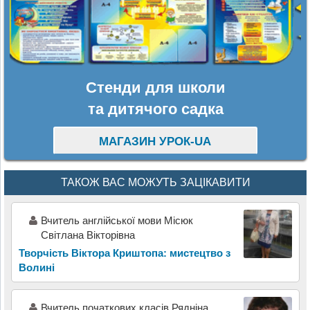
Стенди для школи
та дитячого садка
МАГАЗИН УРОК-UA
ТАКОЖ ВАС МОЖУТЬ ЗАЦІКАВИТИ
Вчитель англійської мови Місюк
Світлана Вікторівна
Творчість Віктора Криштопа: мистецтво з
Волині
Вчитель початкових класів Рядніна