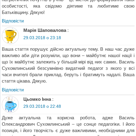
особистості, яка свідомо діятиме та любитиме свою
Батьківщину. Дякую!
Відповіcти
Марія Шаповалова
:
29.03.2018 о 23:18
Ваша стаття порушує дійсно актуальну тему. В наш час дуже
важливо аби діти розуміли, що вони – майбутнє нашої нації і
що їх майбутнє залежить у більшій мірі від них самих. Василь
Сухомлинський безсумнівно видатний педагог з якого у всі
часи вчителі брали приклад. беруть і братимуть надалі. Ваша
стаття цікава. Дякую.
Відповіcти
Цьомко Інна
:
29.03.2018 о 22:48
Дуже актуальна та корисна робота, адже Василь
Олександрович Сухомлинський – це сонце педагогіки. І його
позиція, і його творчість є дуже важливими, необхідними для