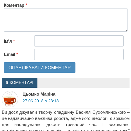
Коментар
*
Ім'я
*
Email
*
3 КОМЕНТАРІ
Цьомко Маріна
:
27.06.2018 о 23:18
Ви досліджували творчу спадщину Василя Сухомлинського –
це надзвичайно важлива робота, адже його ідеології є зразком
для наслідування досить тривалий час. І виховання
патріотичних почуттів в учнів – це місток до формування такої