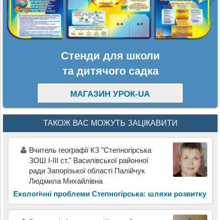
Стенди для школи
та дитячого садка
МАГАЗИН УРОК-UA
ТАКОЖ ВАС МОЖУТЬ ЗАЦІКАВИТИ
Вчитель географії КЗ "Степногірська
ЗОШ І-ІІІ ст." Василівської районної
ради Запорізької області Палійчук
Людмила Михайлівна
Екологічні проблеми Степногірська: шляхи розвитку