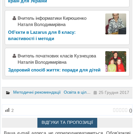
країн для України
Вчитель інформатики Кирюшенко
Наталя Володимирівна
Об'єкти в Lazarus для 8 класу:
властивості і методи
Вчитель початкових класів Кузнецова
Наталія Володимирівна
Здоровий спосіб життя: поради для дітей
Методичні рекомендації
Освіта в цілому
Географія
25 Грудня 2017
(
)
2
ВІДГУКИ ТА ПРОПОЗИЦІЇ
Ваша e-mail адреса не оприлюднюватиметься.
Обов’язкові