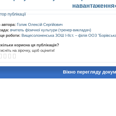
навантаження
тор публікації
 автора:
Голик Олексій Сергійович
сада:
вчитель фізичної культури (тренер-викладач)
це роботи:
Вищесолоненська ЗОШ І-ІІст. – філія ООЗ "Борівська
кільки корисна ця публікація?
исніть на зірочку, щоб оцінити!
Вікно перегляду доку