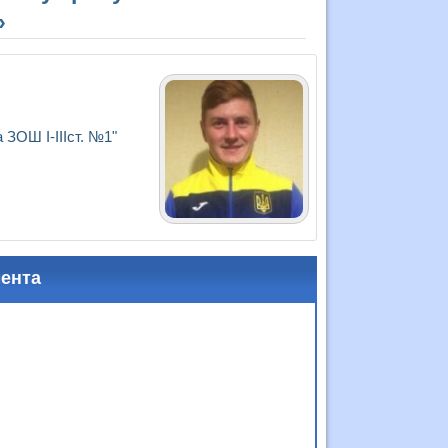
»
 ЗОШ І-ІІІст. №1"
мента