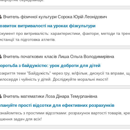
Вчитель фізичної культури Сорока Юрій Леонідович
озвиток витривалості на уроках фізкультури
окумент про витривалість: характеристики, фактори, методи та трену
истанції та підготовка атлетів.
Вчитель початкових класів Лиша Ольга Володимирівна
оротьба з байдужістю: урок доброти для дітей
озкриття теми "Байдужість" через гру, м/фільм, дискусії та вправи, 
илосердя і чуйність у дітей. Досліджуйте моральні якості!
Вчитель математики Лоза Дінара Темурланівна
пануйте прості відсотки для ефективних розрахунків
знайомтесь з простими відсотками: розрахунок вартості товарів, кр
ішення задач для всіх!