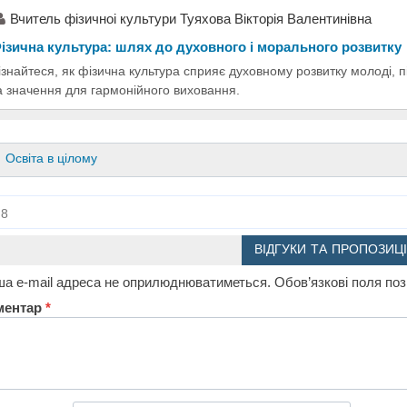
Вчитель фiзичноi культури Туяхова Вiкторiя Валентинiвна
ізична культура: шлях до духовного і морального розвитку
ізнайтеся, як фізична культура сприяє духовному розвитку молоді, п
а значення для гармонійного виховання.
Освіта в цілому
8
ВІДГУКИ ТА ПРОПОЗИЦІ
а e-mail адреса не оприлюднюватиметься.
Обов’язкові поля по
ментар
*