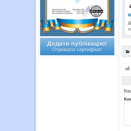
Ф
Д
т
Додати публікацію!
Отримати сертифікат
Ваш
Ко