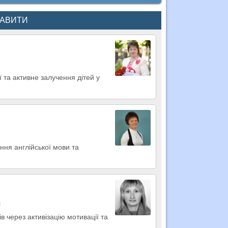
КАВИТИ
ї та активне залучення дітей у
ння англійської мови та
и
в через активізацію мотивації та