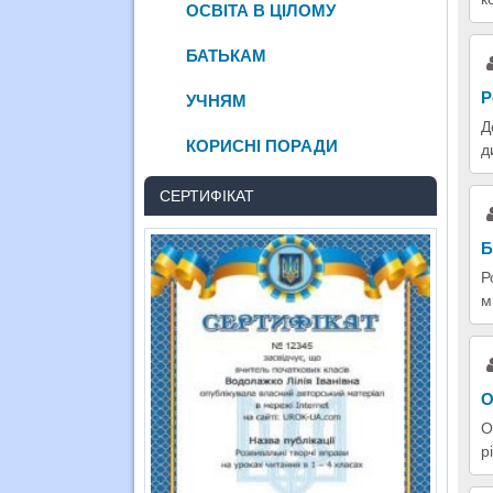
ОСВІТА В ЦІЛОМУ
БАТЬКАМ
Р
УЧНЯМ
Д
КОРИСНІ ПОРАДИ
д
СЕРТИФІКАТ
Б
Р
м
О
О
р