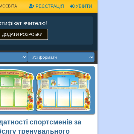
РЕЄСТРАЦІЯ
УВІЙТИ
МОСВІТА
тифікат вчителю!
ДОДАТИ РОЗРОБКУ
датності спортсменів за
бсягу тренувального