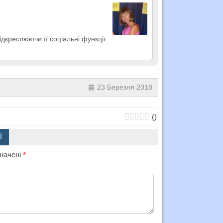
ідкреслюючи її соціальні функції
23 Березня 2018
(
)
Ї
значені
*