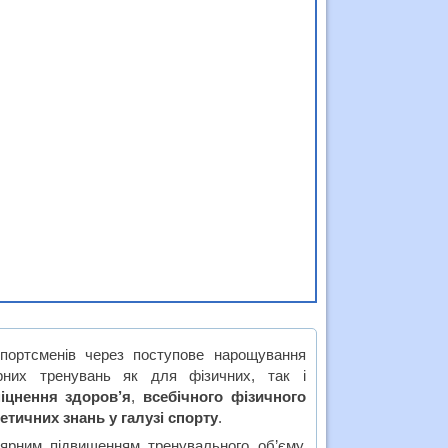
спортсменів через поступове нарощування
ярних тренувань як для фізичних, так і
іцнення здоров’я
,
всебічного фізичного
етичних знань у галузі спорту
.
лярним підвищенням тренувального об’єму,