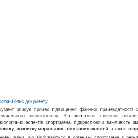
роткий опис документу
кумент описує процес підвищення фізичної працездатності 
енувального навантаження. Він висвітлює значення регул
ихологічних аспектів спортсмена, підкреслюючи важливість
зм
звитку
,
розвитку моральних і вольових якостей
, а також
теор
новні зміни, що відбуваються в організмі спортсмена з регу