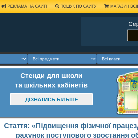
РЕКЛАМА НА САЙТІ
ПОШУК ПО САЙТУ
МАГАЗИН ВСІ
Сер
Стенди для школи
та шкільних кабінетів
ДІЗНАТИСЬ БІЛЬШЕ
Стаття: «Підвищення фізичної працез
рахунок поступового зростання о