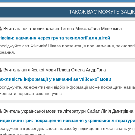
ТАКОЖ ВАС МОЖУТЬ ЗАЦІ
Вчитель початкових класів Тетяна Миколаївна Мішечкіна
іксіки: навчання через гру та технології для дітей
осліджуйте світ Фіксиків! Цікава презентація про навчання, технологі
ізнання.
Вчитель англійської мови Плющ Олена Андріївна
ажливість інформації у навчанні англійської мови
осліджуйте, як ефективний відбір інформації може покращити навча
меншити перевантаження учнів.
Вчитель української мови та літератури Сабат Лілія Дмитрівна
идактичні ігри: покращення навчання української літератур
ослідження ігрової діяльності як засобу підвищення якості знань учні
омфортне середовище.