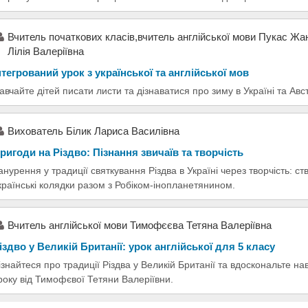
Вчитель початкових класів,вчитель англійської мови Пукас Ж
Лілія Валеріївна
нтегрований урок з української та англійської мов
авчайте дітей писати листи та дізнаватися про зиму в Україні та Авст
Вихователь Білик Лариса Василівна
ригоди на Різдво: Пізнання звичаїв та творчість
анурення у традиції святкування Різдва в Україні через творчість: с
країнські колядки разом з Робіком-інопланетянином.
Вчитель англійської мови Тимофєєва Тетяна Валеріївна
іздво у Великій Британії: урок англійської для 5 класу
ізнайтеся про традиції Різдва у Великій Британії та вдоскональте на
року від Тимофєвої Тетяни Валеріївни.