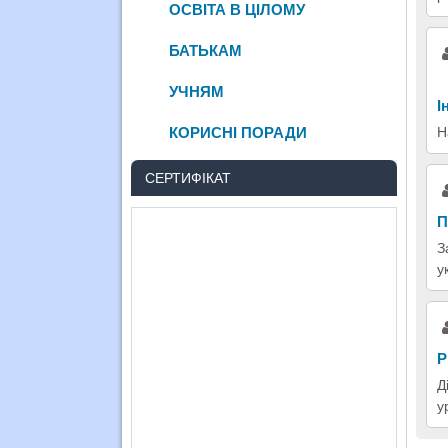
ОСВІТА В ЦІЛОМУ
БАТЬКАМ
УЧНЯМ
І
Н
КОРИСНІ ПОРАДИ
СЕРТИФІКАТ
П
З
у
Р
Д
у