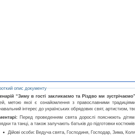
роткий опис документу
енарій “Зиму в гості закликаємо та Різдво ми зустрічаємо
тей, метою якої є ознайомлення з православними традиціям
навальний інтерес до українських обрядових свят, артистизм, тво
ментарі:
Перед проведенням свята дорослі пояснюють дітям п
ядки та танці, а також залучають батьків до підготовки костюмів
Дійові особи: Ведуча свята, Господиня, Господар, Зима, Коля