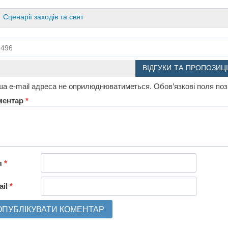
Сценарії заходів та свят
496
ВІДГУКИ ТА ПРОПОЗИЦІ
а e-mail адреса не оприлюднюватиметься.
Обов’язкові поля по
ментар
*
я
*
ail
*