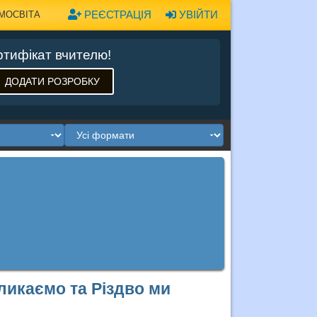
РЕЄСТРАЦІЯ
УВІЙТИ
МОСВІТА
тифікат вчителю!
ДОДАТИ РОЗРОБКУ
кликаємо та Різдво ми