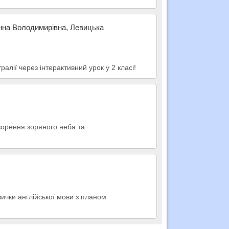
анна Володимирівна, Левицька
ралії через інтерактивний урок у 2 класі!
творення зоряного неба та
вички англійської мови з планом