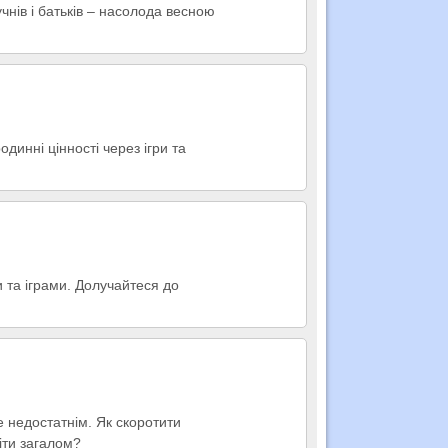
учнів і батьків – насолода весною
динні цінності через ігри та
 та іграми. Долучайтеся до
 недостатнім. Як скоротити
іти загалом?