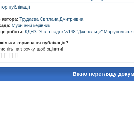
тор публікації
 автора:
Трудаєва Світлана Дмитриївна
сада:
Музичний керівник
це роботи:
КДНЗ "Ясла-садок№148 "Джерельце" Маріупольської
кільки корисна ця публікація?
исніть на зірочку, щоб оцінити!
Вікно перегляду доку