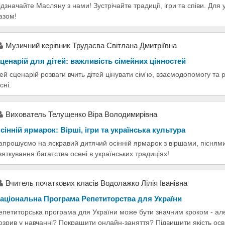
ідзначайте Масляну з нами! Зустрічайте традиції, ігри та співи. Для 
азом!
Музичний керівник Трудаєва Світлана Дмитріївна
ценарій для дітей: важливість сімейних цінностей
ей сценарій розваги вчить дітей цінувати сім'ю, взаємодопомогу та ро
сні.
Вихователь Телущенко Віра Володимирівна
сінній ярмарок: Вірші, ігри та українська культура
апрошуємо на яскравий дитячий осінній ярмарок з віршами, піснями
вяткування багатства осені в українських традиціях!
Вчитель початкових класів Водолажко Лілія Іванівна
аціональна Програма Репетиторства для України
епетиторська програма для України може бути значним кроком - але
озрив у навчанні? Покращити онлайн-заняття? Підвищити якість осв