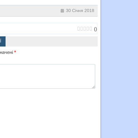
30 Січня 2018
(
)
Ї
значені
*