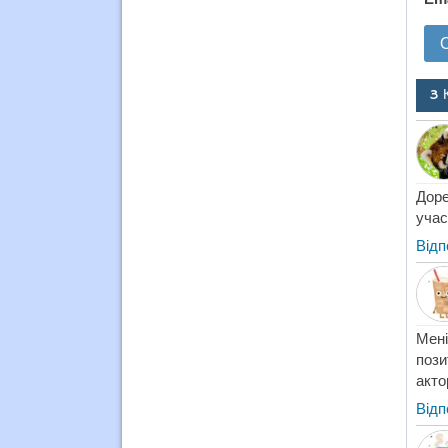
3 
Доре
учас
Відп
Мен
пози
акто
Відп