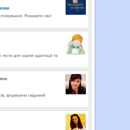
 мови
 спілкування. Розширте свої
 тести для оцінки адаптації та
івна
сів, формуючи свідомий