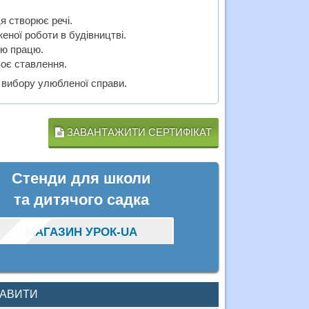
я створює речі.
еної роботи в будівництві.
ою працю.
воє ставлення.
 вибору улюбленої справи.
ЗАВАНТАЖИТИ СЕРТИФІКАТ
Стенди для школи
та дитячого садка
МАГАЗИН УРОК-UA
КАВИТИ