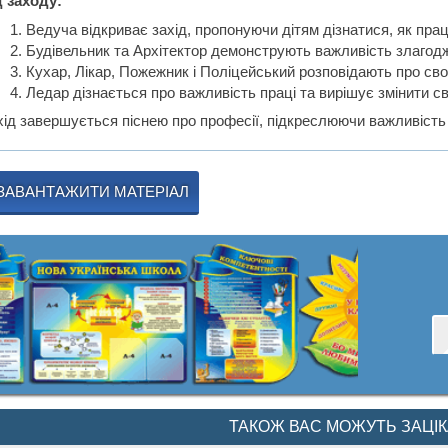
д заходу:
Ведуча відкриває захід, пропонуючи дітям дізнатися, як прац
Будівельник та Архітектор демонструють важливість злагодж
Кухар, Лікар, Пожежник і Поліцейський розповідають про св
Ледар дізнається про важливість праці та вирішує змінити с
хід завершується піснею про професії, підкреслюючи важливість
ЗАВАНТАЖИТИ МАТЕРІАЛ
ТАКОЖ ВАС МОЖУТЬ ЗАЦІ