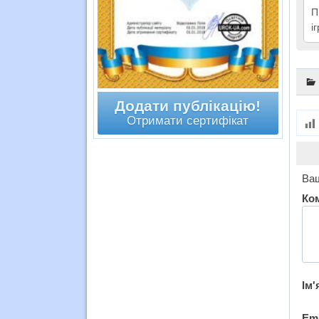
П
і
Додати публікацію!
Отримати сертифікат
Ваш
Ко
Ім'
Em