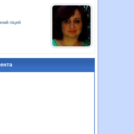
вний ліцей
мента