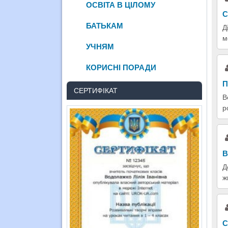
ОСВІТА В ЦІЛОМУ
С
БАТЬКАМ
Д
м
УЧНЯМ
КОРИСНІ ПОРАДИ
П
СЕРТИФІКАТ
В
р
В
Д
ж
С