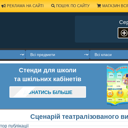
РЕКЛАМА НА САЙТІ
ПОШУК ПО САЙТУ
МАГАЗИН ВСІ
Сер
Стенди для школи
та шкільних кабінетів
ДІЗНАТИСЬ БІЛЬШЕ
Сценарій театралізованого в
тор публікації