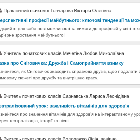
Практичний психолог Гончарова Вікторія Олегівна
ерспективні професії майбутнього: ключові тенденції та мо
ідкрийте для себе нові можливості та вимоги до професій у світі техн
ар'єрне зростання майбутнього!
Учитель початкових класів Мечетіна Любов Миколаївна
азка про Сніговичка: Дружба і Самоприйняття взимку
ізнайтеся, як Сніговичок знаходить справжніх друзів, щоб подолати 
имовому сюжеті про дружбу та внутрішню красу.
Вчитель початкових класів Сарнавська Лариса Леонідівна
еатралізований урок: важливість вітамінів для здоров'я
ізнайтеся про значення вітамінів для здоров'я на інтерактивному 
ерез театралізацію, історії та пісні.
Вчитель початкових класів Водолажко Лілія Іванівна