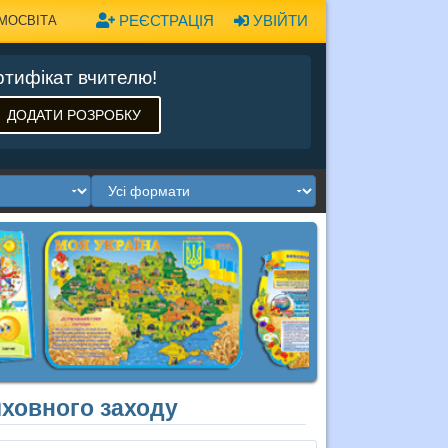
РЕЄСТРАЦІЯ
УВІЙТИ
МОСВІТА
тифікат вчителю!
ДОДАТИ РОЗРОБКУ
иховного заходу