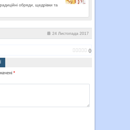
радиційні обряди, щедрівки та
24 Листопада 2017
(
)
Ї
значені
*