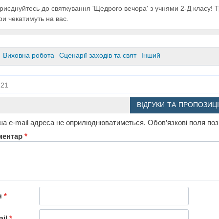
риєднуйтесь до святкування 'Щедрого вечора' з учнями 2-Д класу! Т
гри чекатимуть на вас.
Виховна робота
Сценарії заходів та свят
Інший
21
ВІДГУКИ ТА ПРОПОЗИЦІ
а e-mail адреса не оприлюднюватиметься.
Обов’язкові поля по
ментар
*
я
*
ail
*