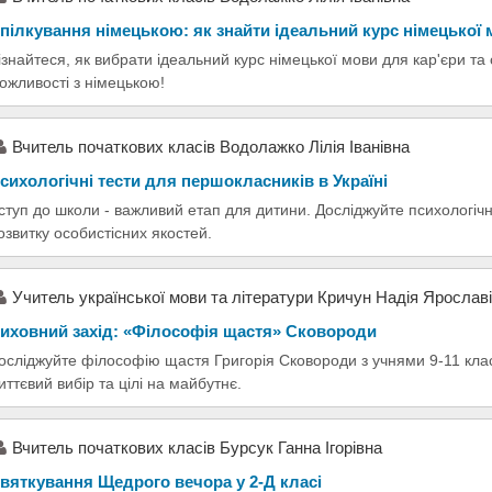
пілкування німецькою: як знайти ідеальний курс німецької
ізнайтеся, як вибрати ідеальний курс німецької мови для кар'єри та
ожливості з німецькою!
Вчитель початкових класів Водолажко Лілія Іванівна
сихологічні тести для першокласників в Україні
ступ до школи - важливий етап для дитини. Досліджуйте психологічні
озвитку особистісних якостей.
Учитель української мови та літератури Кричун Надія Ярослав
иховний захід: «Філософія щастя» Сковороди
осліджуйте філософію щастя Григорія Сковороди з учнями 9-11 кла
иттєвий вибір та цілі на майбутнє.
Вчитель початкових класів Бурсук Ганна Ігорівна
вяткування Щедрого вечора у 2-Д класі