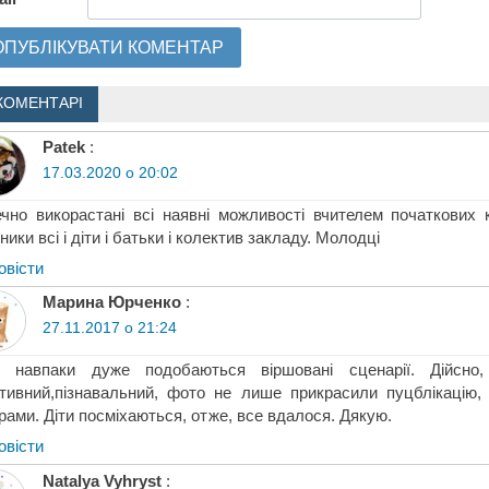
КОМЕНТАРІ
Patek
:
17.03.2020 о 20:02
чно викорастані всі наявні можливості вчителем початкових 
ники всі і діти і батьки і колектив закладу. Молодці
овіcти
Марина Юрченко
:
27.11.2017 о 21:24
і навпаки дуже подобаються віршовані сценарії. Дійсно
тивний,пізнавальний, фото не лише прикрасили пуцблікацію,
рами. Діти посміхаються, отже, все вдалося. Дякую.
овіcти
Natalya Vyhryst
: