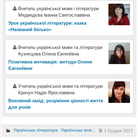
Вчитель української мови і літератури
Медведєва Іванна Святославівна
Урок української літератури: казка
«Названий батько»
Вчитель української мови та літератури
Кузнєцова Олена Євгеніївна
Позитивна мотивація: методи Олени
Євгеніївни
Учитель української мови та літератури
Кричун Надія Ярославівна
Виховний захід: розуміння цінності життя
для учнів
Українська література
Українська мова
10 клас
11 клас
9 
1 Грудня 2017